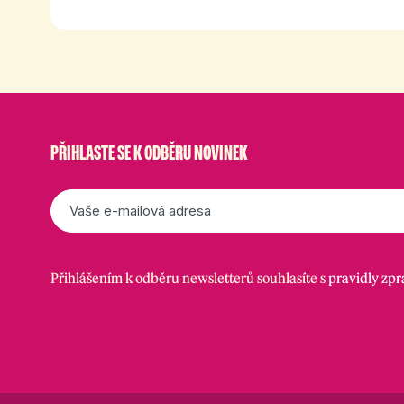
PŘIHLASTE SE K ODBĚRU NOVINEK
E-
mail
*
Přihlášením k odběru newsletterů souhlasíte s
pravidly zp