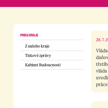
PODLE KRAJE
28. 7. 
Z našeho kraje
Vláda
Tiskové zprávy
daňov
třetíh
Kabinet Budoucnosti
vláda 
uvedl
práce