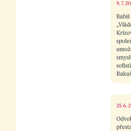
9. 7. 2
Babiš
„Vlád
Krizo
společ
umožn
smysl
sofist
Raku
25. 6.
Odvol
přest