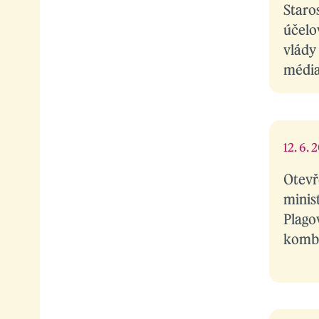
Staros
účelo
vlády 
médi
12. 6. 
Otevř
minis
Plago
komb