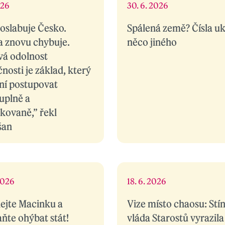
026
30. 6. 2026
 oslabuje Česko.
Spálená země? Čísla uk
a znovu chybuje.
něco jiného
vá odolnost
nosti je základ, který
í postupovat
uplně a
ikovaně,” řekl
šan
 2026
18. 6. 2026
ejte Macinku a
Vize místo chaosu: Stí
aňte ohýbat stát!
vláda Starostů vyrazila