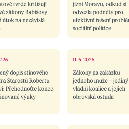
tové tvrdě kritizují
jižní Moravu, odkud si
vé zákony Babišovy
odvezla podněty pro
i útok na nezávislá
efektivní řešení probl
a
sociální politice
2026
11. 6. 2026
ený dopis stínového
Zákony na zakázku
tra Starostů Robertu
jednoho muže – jediný 
vi: Přehodnoťte konec
vládni koalice a jejich
inované výuky
obrovská ostuda