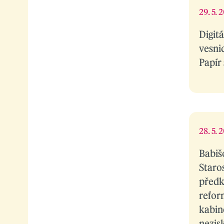
29. 5. 
Digit
vesni
Papír
28. 5. 
Babiš
Staro
předk
refor
kabine
nezis