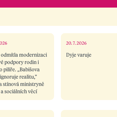
2026
20. 7. 2026
 odmítla modernizaci
Dyje varuje
é podpory rodin i
o pilíře. „Babišova
ignoruje realitu,”
a stínová ministryně
 a sociálních věcí