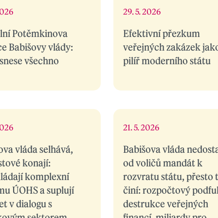
2026
29. 5. 2026
ální Potěmkinova
Efektivní přezkum
ce Babišovy vlády:
veřejných zakázek jak
 snese všechno
pilíř moderního státu
2026
21. 5. 2026
ova vláda selhává,
Babišova vláda nedost
stové konají:
od voličů mandát k
ládají komplexní
rozvratu státu, přesto 
mu ÚOHS a suplují
činí: rozpočtový podfu
t v dialogu s
destrukce veřejných
kovým sektorem
financí, miliardy pro