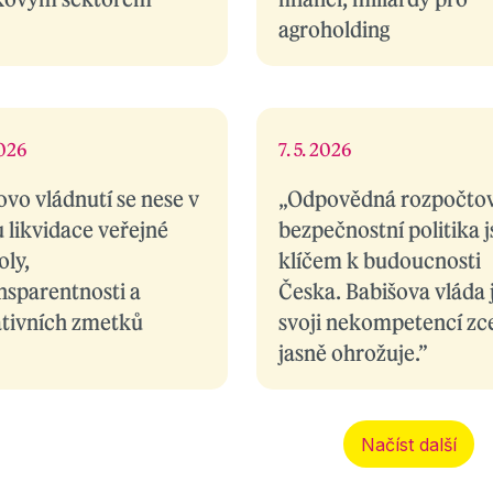
agroholding
2026
7. 5. 2026
ovo vládnutí se nese v
„Odpovědná rozpočtov
 likvidace veřejné
bezpečnostní politika 
oly,
klíčem k budoucnosti
nsparentnosti a
Česka. Babišova vláda j
lativních zmetků
svoji nekompetencí zc
jasně ohrožuje.”
Načíst další