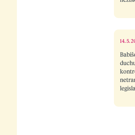
14. 5. 
Babiš
duchu
kontr
netra
legis