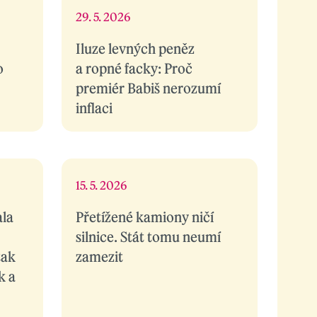
29. 5. 2026
Iluze levných peněz
o
a ropné facky: Proč
premiér Babiš nerozumí
inflaci
15. 5. 2026
ala
Přetížené kamiony ničí
silnice. Stát tomu neumí
tak
zamezit
k a