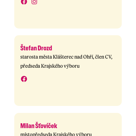
Štefan Drozd
starosta města Klášterec nad Ohří, člen CV,
předseda Krajského výboru
Milan Šťovíček
místopředseda Krajského výboru