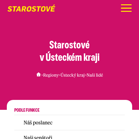
Menu
Starostové
v Ústeckém kraji
>
Regiony
>
Ústecký kraj
>
Naši lidé
PODLE FUNKCE
Náš poslanec
Naši senátoři