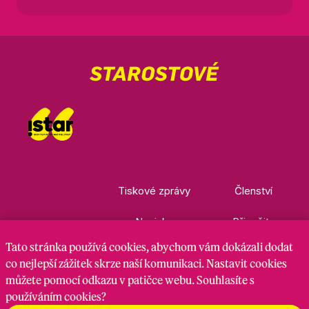
Tiskové zprávy
Členství
Novinky
Přispějte
Tato stránka
používá cookies
, abychom vám dokázali dodat
Kontakty
Ke stažení
co nejlepší zážitek skrze naší komunikaci. Nastavit cookies
můžete pomocí odkazu v patičce webu. Souhlasíte s
používáním cookies?
Nastavení cookies
GDPR
RSS kanál