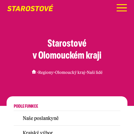
Menu
Starostové
v Olomouckém kraji
>
Regiony
>
Olomoucký kraj
>
Naši lidé
PODLE FUNKCE
Naše poslankyně
Krajský výbor