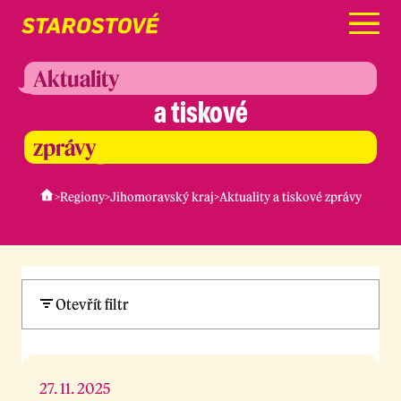
Menu
Aktuality
a tiskové
zprávy
>
Regiony
>
Jihomoravský kraj
>
Aktuality a tiskové zprávy
Otevřít filtr
27. 11. 2025