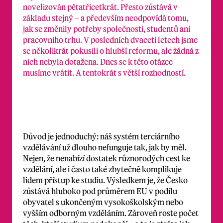
novelizován pětatřicetkrát. Přesto zůstává v
základu stejný – a především neodpovídá tomu,
jak se změnily potřeby společnosti, studentů ani
pracovního trhu. V posledních dvaceti letech jsme
se několikrát pokusili o hlubší reformu, ale žádná z
nich nebyla dotažena. Dnes se k této otázce
musíme vrátit. A tentokrát s větší rozhodností.
Důvod je jednoduchý: náš systém terciárního
vzdělávání už dlouho nefunguje tak, jak by měl.
Nejen, že nenabízí dostatek různorodých cest ke
vzdělání, ale i často také zbytečně komplikuje
lidem přístup ke studiu. Výsledkem je, že Česko
zůstává hluboko pod průměrem EU v podílu
obyvatel s ukončeným vysokoškolským nebo
vyšším odborným vzděláním. Zároveň roste počet