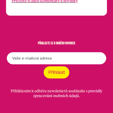
Přečtěte si další komentáře a novinky
PŘIHLASTE SE K ODBĚRU NOVINEK
E-
mail
*
Přihlásit
Přihlášením k odběru newsletterů souhlasíte s
pravidly
zpracování osobních údajů
.