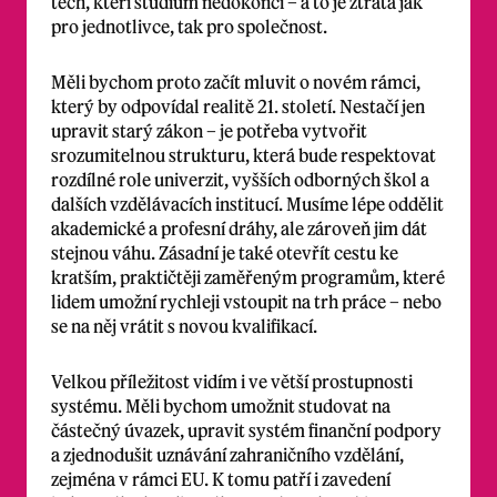
těch, kteří studium nedokončí – a to je ztráta jak
pro jednotlivce, tak pro společnost.
Měli bychom proto začít mluvit o novém rámci,
který by odpovídal realitě 21. století. Nestačí jen
upravit starý zákon – je potřeba vytvořit
srozumitelnou strukturu, která bude respektovat
rozdílné role univerzit, vyšších odborných škol a
dalších vzdělávacích institucí. Musíme lépe oddělit
akademické a profesní dráhy, ale zároveň jim dát
stejnou váhu. Zásadní je také otevřít cestu ke
kratším, praktičtěji zaměřeným programům, které
lidem umožní rychleji vstoupit na trh práce – nebo
se na něj vrátit s novou kvalifikací.
Velkou příležitost vidím i ve větší prostupnosti
systému. Měli bychom umožnit studovat na
částečný úvazek, upravit systém finanční podpory
a zjednodušit uznávání zahraničního vzdělání,
zejména v rámci EU. K tomu patří i zavedení