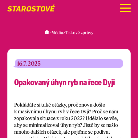
Menu
>
Média
>
Tiskové zprávy
16.7. 2025
Opakovaný úhyn ryb na řece Dyji
Pokládáte si také otázky, proč znovu došlo
k masivnímu úhynu ryb v řece Dyji? Proč se nám
zopakovala situace z roku 2022? Udělalo se vše,
aby se minimalizoval úhyn ryb? Jistě by se našlo
mnoho dalších otázek, ale pojďme se podívat