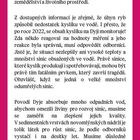
zemědělství a životního prostředí.
Z dostupných informací je zřejmé, že úhyn ryb
způsobil nedostatek kyslíku ve vodě. I přesto, že
po roce 2022, se obsah kyslíku na Dyji monitoruje!
Zda někdo reagoval na hodnoty měření a jeho
reakce byla správná, musí odpovědět odborníci.
Jisté je, že situaci nezlepšily ani vysoké teploty a
množství sinic obsažených ve vodě. Právě sinice,
které kyslík produkují i spotřebovávají, mohou být
právě tím fatálním prvkem, který završí tragédii.
Obzvlášť, když se jedná o velké množství
odumřelých sinic.
Povodí Dyje absorbuje mnoho odpadních vod,
abychom omezili živiny pro rozvoj sinic, musíme
se zaměřit na zlepšení jejich kvality.
V sedimentních vrstvách novomlýnských nádrží je
tolik látek pro růst sinic, že podle odborníků
vystačí i na desítky let. Musíme důsledně