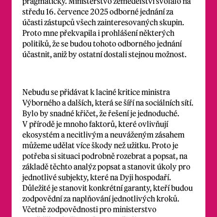
pragmaticky. Ministerstvo zemědělství svolalo na
středu 16. července 2025 odborné jednání za
účasti zástupců všech zainteresovaných skupin.
Proto mne překvapila i prohlášení některých
politiků, že se budou tohoto odborného jednání
účastnit, aniž by ostatní dostali stejnou možnost.
Nebudu se přidávat k laciné kritice ministra
Výborného a dalších, která se šíří na sociálních sítí.
Bylo by snadné křičet, že řešení je jednoduché.
V přírodě je mnoho faktorů, které ovlivňují
ekosystém a necitlivým a neuváženým zásahem
můžeme udělat více škody než užitku. Proto je
potřeba si situaci podrobně rozebrat a popsat, na
základě těchto analýz popsat a stanovit úkoly pro
jednotlivé subjekty, které na Dyji hospodaří.
Důležité je stanovit konkrétní garanty, kteří budou
zodpovědní za naplňování jednotlivých kroků.
Včetně zodpovědnosti pro ministerstvo