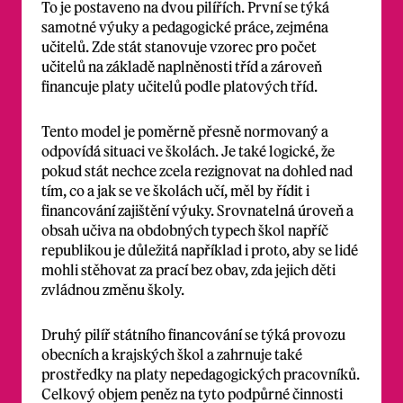
To je postaveno na dvou pilířích. První se týká
samotné výuky a pedagogické práce, zejména
učitelů. Zde stát stanovuje vzorec pro počet
učitelů na základě naplněnosti tříd a zároveň
financuje platy učitelů podle platových tříd.
Tento model je poměrně přesně normovaný a
odpovídá situaci ve školách. Je také logické, že
pokud stát nechce zcela rezignovat na dohled nad
tím, co a jak se ve školách učí, měl by řídit i
financování zajištění výuky. Srovnatelná úroveň a
obsah učiva na obdobných typech škol napříč
republikou je důležitá například i proto, aby se lidé
mohli stěhovat za prací bez obav, zda jejich děti
zvládnou změnu školy.
Druhý pilíř státního financování se týká provozu
obecních a krajských škol a zahrnuje také
prostředky na platy nepedagogických pracovníků.
Celkový objem peněz na tyto podpůrné činnosti