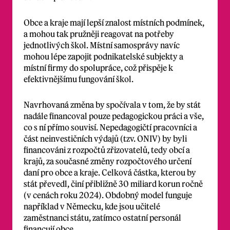
Obce a kraje mají lepší znalost místních podmínek,
a mohou tak pružněji reagovat na potřeby
jednotlivých škol. Místní samosprávy navíc
mohou lépe zapojit podnikatelské subjekty a
místní firmy do spolupráce, což přispěje k
efektivnějšímu fungování škol.
Navrhovaná změna by spočívala v tom, že by stát
nadále financoval pouze pedagogickou práci a vše,
co s ní přímo souvisí. Nepedagogičtí pracovníci a
část neinvestičních výdajů (tzv. ONIV) by byli
financováni z rozpočtů zřizovatelů, tedy obcí a
krajů, za současné změny rozpočtového určení
daní pro obce a kraje. Celková částka, kterou by
stát převedl, činí přibližně 30 miliard korun ročně
(v cenách roku 2024). Obdobný model funguje
například v Německu, kde jsou učitelé
zaměstnanci státu, zatímco ostatní personál
financují obce.