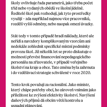
školy ovlivňuje řada parametrů, jako třeba počet
tříd nebo vydaných obědů ve školní jídelně.
Ředitelé škol pak rozhodují, jak tyto prostředky
využijí – zda například najmou více pracovníků,
rozdělí vyšší odměny, nebo naopak omezí úvazky.
Stát tedy v tomto případě hradí náklady, které ale
neřídí a navzdory komplikovaným vzorcům ani
nedokáže zohlednit specifické místní podmínky
provozu škol. Již několik let se proto diskutuje o
možnosti převést financování nepedagogického
personálu na zřizovatele, v případě veřejného
školství na kraje a obce. Tato změna byla zahrnuta
i do vzdělávací strategie schválené v roce 2020.
Tento krok považuji za racionální. Jako ministr,
který chápe potřeby obcí, ho zároveň vnímám jako
příležitost ke zvýšení efektivity školství. Navýšení
daňových příjmů dá obcím větší kontrolu a
usnadní plánování.