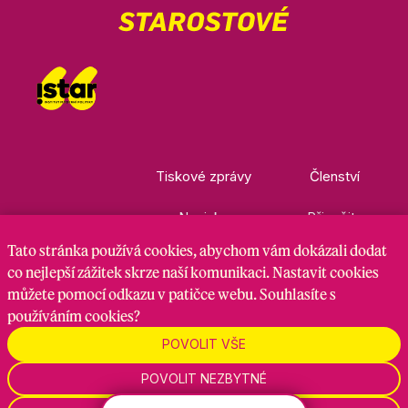
Tiskové zprávy
Členství
Novinky
Přispějte
Tato stránka
používá cookies
, abychom vám dokázali dodat
Kontakty
Ke stažení
co nejlepší zážitek skrze naší komunikaci. Nastavit cookies
můžete pomocí odkazu v patičce webu. Souhlasíte s
používáním cookies?
Nastavení cookies
GDPR
RSS kanál
POVOLIT VŠE
POVOLIT NEZBYTNÉ
Zadavatel je hnutí Starostové a nezávislí, zpracovatel je