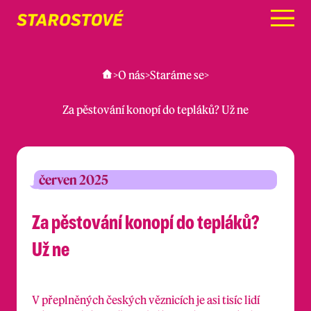
Menu
>
O nás
>
Staráme se
>
Za pěstování konopí do tepláků? Už ne
červen 2025
Za pěstování konopí do tepláků?
Už ne
V přeplněných českých věznicích je asi tisíc lidí