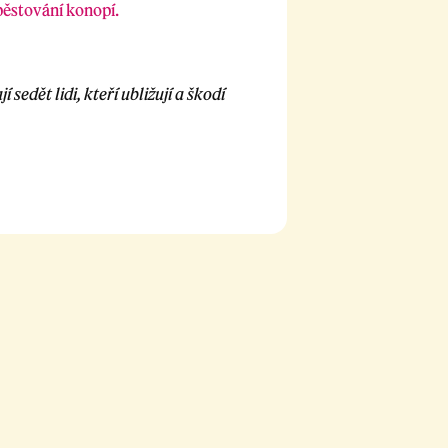
pěstování konopí.
sedět lidi, kteří ubližují a škodí