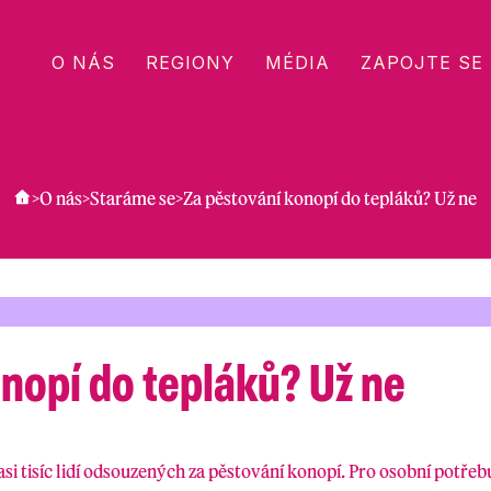
O NÁS
REGIONY
MÉDIA
ZAPOJTE SE
>
O nás
>
Staráme se
>
Za pěstování konopí do tepláků? Už ne
nopí do tepláků? Už ne
si tisíc lidí odsouzených za pěstování konopí. Pro osobní potřebu