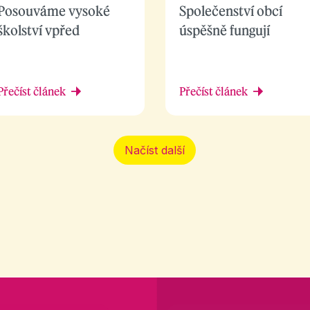
Posouváme vysoké
Společenství obcí
školství vpřed
úspěšně fungují
Přečíst článek
Přečíst článek
Načíst další