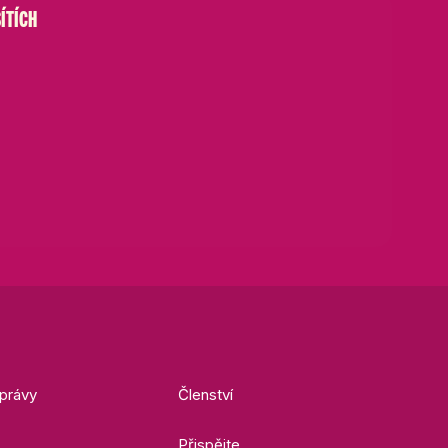
ÍTÍCH
právy
Členství
Přispějte