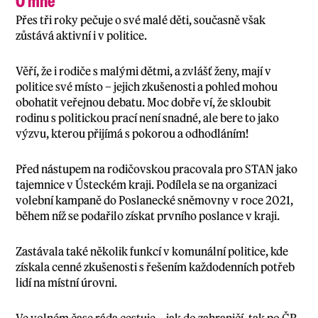
O mně
Přes tři roky pečuje o své malé děti, současně však
zůstává aktivní i v politice.
Věří, že i rodiče s malými dětmi, a zvlášť ženy, mají v
politice své místo – jejich zkušenosti a pohled mohou
obohatit veřejnou debatu. Moc dobře ví, že skloubit
rodinu s politickou prací není snadné, ale bere to jako
výzvu, kterou přijímá s pokorou a odhodláním!
Před nástupem na rodičovskou pracovala pro STAN jako
tajemnice v Ústeckém kraji. Podílela se na organizaci
volební kampaně do Poslanecké sněmovny v roce 2021,
během níž se podařilo získat prvního poslance v kraji.
Zastávala také několik funkcí v komunální politice, kde
získala cenné zkušenosti s řešením každodenních potřeb
lidí na místní úrovni.
Ve volném čase ráda cestuje – jak do zahraničí, tak po ČR,