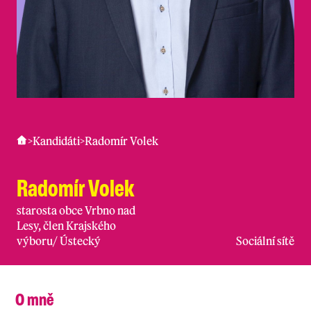
>
Kandidáti
>
Radomír Volek
Radomír Volek
starosta obce Vrbno nad
Lesy, člen Krajského
výboru
/
Ústecký
Sociální sítě
O mně