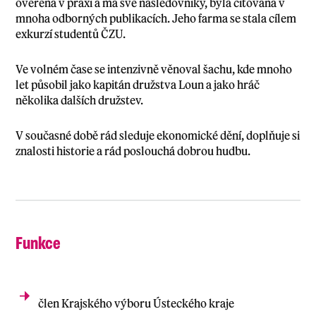
ověřena v praxi a má své následovníky, byla citována v
mnoha odborných publikacích. Jeho farma se stala cílem
exkurzí studentů ČZU.
Ve volném čase se intenzivně věnoval šachu, kde mnoho
let působil jako kapitán družstva Loun a jako hráč
několika dalších družstev.
V současné době rád sleduje ekonomické dění, doplňuje si
znalosti historie a rád poslouchá dobrou hudbu.
Funkce
člen
Krajského výbor
u Ústeckého kraje