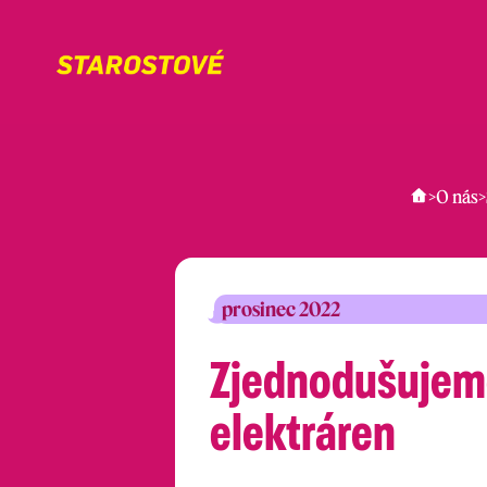
>
O nás
>
prosinec 2022
Zjednodušujeme
elektráren