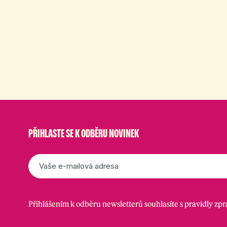
PŘIHLASTE SE K ODBĚRU NOVINEK
E-
mail
*
Přihlášením k odběru newsletterů souhlasíte s
pravidly zp