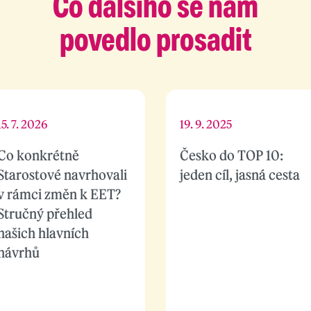
Co dalšího se nám
povedlo prosadit
15. 7. 2026
19. 9. 2025
Co konkrétně
Česko do TOP 10:
Starostové navrhovali
jeden cíl, jasná cesta
v rámci změn k EET?
Stručný přehled
našich hlavních
návrhů