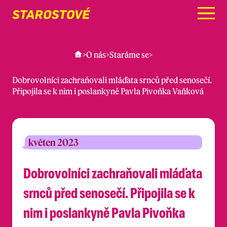
Menu
>
O nás
>
Staráme se
>
Dobrovolníci zachraňovali mláďata srnců před senosečí.
Připojila se k nim i poslankyně Pavla Pivoňka Vaňková
květen 2023
Dobrovolníci zachraňovali mláďata
srnců před senosečí. Připojila se k
nim i poslankyně Pavla Pivoňka