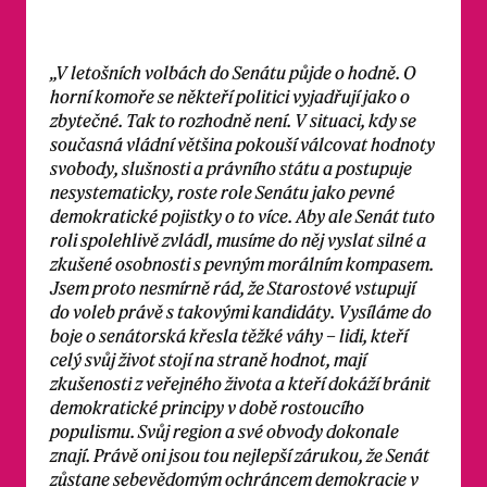
„V letošních volbách do Senátu půjde o hodně. O
horní komoře se někteří politici vyjadřují jako o
zbytečné. Tak to rozhodně není. V situaci, kdy se
současná vládní většina pokouší válcovat hodnoty
svobody, slušnosti a právního státu a postupuje
nesystematicky, roste role Senátu jako pevné
demokratické pojistky o to více. Aby ale Senát tuto
roli spolehlivě zvládl, musíme do něj vyslat silné a
zkušené osobnosti s pevným morálním kompasem.
Jsem proto nesmírně rád, že Starostové vstupují
do voleb právě s takovými kandidáty. Vysíláme do
boje o senátorská křesla těžké váhy – lidi, kteří
celý svůj život stojí na straně hodnot, mají
zkušenosti z veřejného života a kteří dokáží bránit
demokratické principy v době rostoucího
populismu. Svůj region a své obvody dokonale
znají. Právě oni jsou tou nejlepší zárukou, že Senát
zůstane sebevědomým ochráncem demokracie v