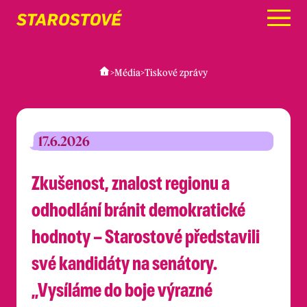
Menu
>
Média
>
Tiskové zprávy
17.6.2026
Zkušenost, znalost regionu a
odhodlání bránit demokratické
hodnoty – Starostové představili
své kandidáty na senátory.
„Vysíláme do boje výrazné