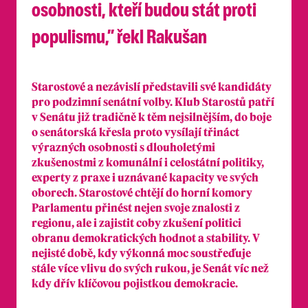
osobnosti, kteří budou stát proti
populismu,” řekl Rakušan
Starostové a nezávislí představili své kandidáty
pro podzimní senátní volby. Klub Starostů patří
v Senátu již tradičně k těm nejsilnějším, do boje
o senátorská křesla proto vysílají třináct
výrazných osobnosti s dlouholetými
zkušenostmi z komunální i celostátní politiky,
experty z praxe i uznávané kapacity ve svých
oborech. Starostové chtějí do horní komory
Parlamentu přinést nejen svoje znalosti z
regionu, ale i zajistit coby zkušení politici
obranu demokratických hodnot a stability. V
nejisté době, kdy výkonná moc soustřeďuje
stále více vlivu do svých rukou, je Senát víc než
kdy dřív klíčovou pojistkou demokracie.