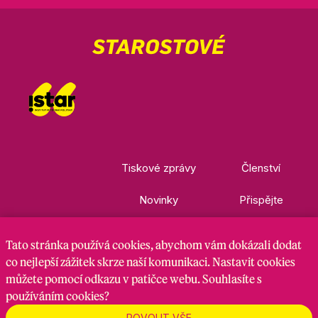
Tiskové zprávy
Členství
Novinky
Přispějte
Kontakty
Ke stažení
Tato stránka
používá cookies
, abychom vám dokázali dodat
co nejlepší zážitek skrze naší komunikaci. Nastavit cookies
můžete pomocí odkazu v patičce webu. Souhlasíte s
Nastavení cookies
GDPR
RSS kanál
používáním cookies?
POVOLIT VŠE