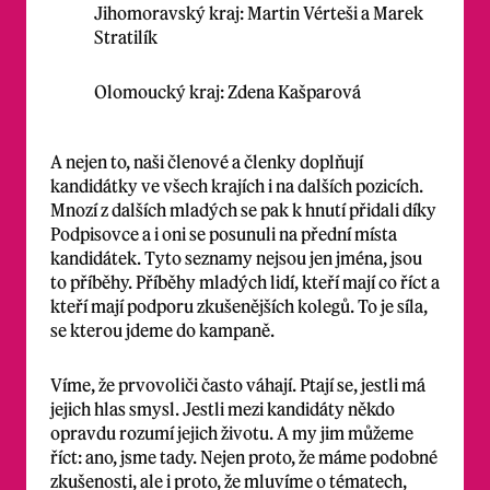
Jihomoravský kraj: Martin Vérteši a Marek
Stratilík
Olomoucký kraj: Zdena Kašparová
A nejen to, naši členové a členky doplňují
kandidátky ve všech krajích i na dalších pozicích.
Mnozí z dalších mladých se pak k hnutí přidali díky
Podpisovce a i oni se posunuli na přední místa
kandidátek. Tyto seznamy nejsou jen jména, jsou
to příběhy. Příběhy mladých lidí, kteří mají co říct a
kteří mají podporu zkušenějších kolegů. To je síla,
se kterou jdeme do kampaně.
Víme, že prvovoliči často váhají. Ptají se, jestli má
jejich hlas smysl. Jestli mezi kandidáty někdo
opravdu rozumí jejich životu. A my jim můžeme
říct: ano, jsme tady. Nejen proto, že máme podobné
zkušenosti, ale i proto, že mluvíme o tématech,