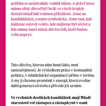
politika se nesmí nikdy vzdálit lidem. A právě letos
máme silný důvod být hrdí: ve všech krajích
dostali mladí lidé reálnou příležitost. Jsme na
kandidátkách, a nejen symbolicky. Jsme tam, kde
můžeme oslovit voliče, kde můžeme být slyšet a
kde máme šanci získat důvěru lidí, kteří budou
volit poprvé.
Tato důvěra, kterou nám hnutí dalo, není
samozřejmostí. Je výsledkem práce v komunální
politice, v mládežnické organizaci i přímo v terénu.
A my ji chceme proměnit v energii, která zvedne
další generaci od stolu a přivede ji k urnám.
Ve vrchních desítkách kandidátek mají Mladí
starostové své zástupce a zástupkyně v osmi