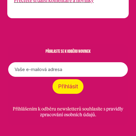
Přečtěte si další komentáře a novinky
PŘIHLASTE SE K ODBĚRU NOVINEK
E-
mail
*
Přihlásit
Přihlášením k odběru newsletterů souhlasíte s
pravidly
zpracování osobních údajů
.