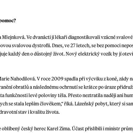
 pomoc?
a Mlejnková. Ve dvanácti jí lékaři diagnostikovali vzácné svalo
ou svalovou dystrofii. Dnes, ve 27 letech, se bez pomoci nepost
uje každý den o důstojný život. Nový elektrický vozík by jí ote
arie Nahodilová. V roce 2009 spadla při výcviku z koně, zády n
oranění obratlů a následnému ochrnutí se krátce po úraze přidruži
ráta funkčnosti levé poloviny těla. Přesto neztratila naději ani hu
bych se stala lepším člověkem,“ říká. Lázeňský pobyt, který si s
dravotní stav i kvalitu života.
oblíbený český herec Karel Zima. Účast přislíbili i ministr prů