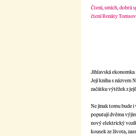
Čtení, smích, dobrá 
čtení Renáty Tomsové,
Jihlavská ekonomka s
Její kniha s názvem N
začátku výtěžek z je
Ne jinak tomu bude i
poputují dvěma výjim
nový elektrický vozík
kousek ze života, za