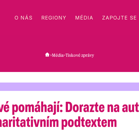
O NÁS
REGIONY
MÉDIA
ZAPOJTE SE
>
Média
>
Tiskové zprávy
vé pomáhají: Dorazte na au
charitativním podtextem