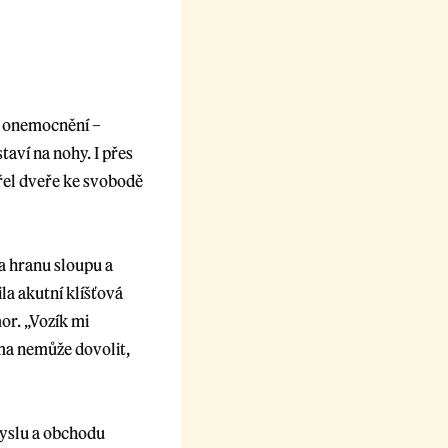
vé onemocnění –
aví na nohy. I přes
vřel dveře ke svobodě
a hranu sloupu a
la akutní klíšťová
mor. „Vozík mi
ama nemůže dovolit,
myslu a obchodu