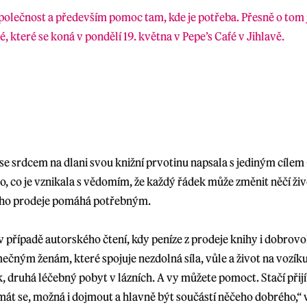
společnost a především pomoc tam, kde je potřeba. Přesně o tom 
 které se koná v pondělí 19. května v Pepe’s Café v Jihlavě.
e srdcem na dlani svou knižní prvotinu napsala s jediným cílem
o, co je vznikala s vědomím, že každý řádek může změnit něčí ži
jího prodeje pomáhá potřebným.
 v případě autorského čtení, kdy peníze z prodeje knihy i dobro
ečným ženám, které spojuje nezdolná síla, vůle a život na vozík
, druhá léčebný pobyt v lázních. A vy můžete pomoct. Stačí přijí
smát se, možná i dojmout a hlavně být součástí něčeho dobrého,“