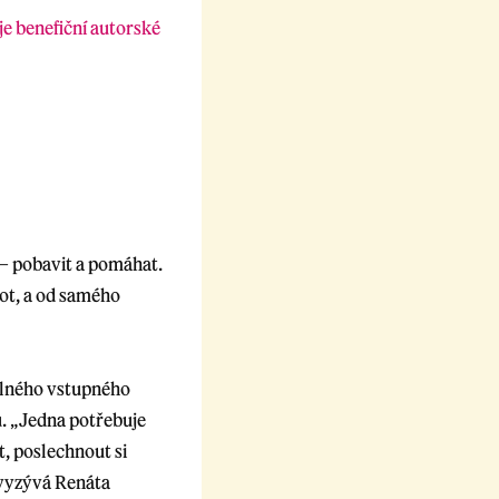
je benefiční autorské
 – pobavit a pomáhat.
vot, a od samého
volného vstupného
u. „Jedna potřebuje
t, poslechnout si
 vyzývá Renáta