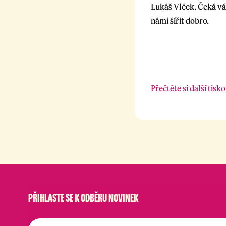
Lukáš Vlček. Čeká vá
námi šířit dobro.
Přečtěte si další tisk
PŘIHLASTE SE K ODBĚRU NOVINEK
E-