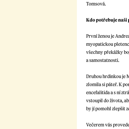
Tomsová.
Kdo potřebuje naši
První ženou je Andre
myopatickou pletencov
všechny překážky boj
a samostatnosti.
Druhou hrdinkou je M
zlomila si páteř. K p
encefalitida a s ní zt
vstoupil do života, a
by jí pomohl zlepšit z
Večerem vás provede 