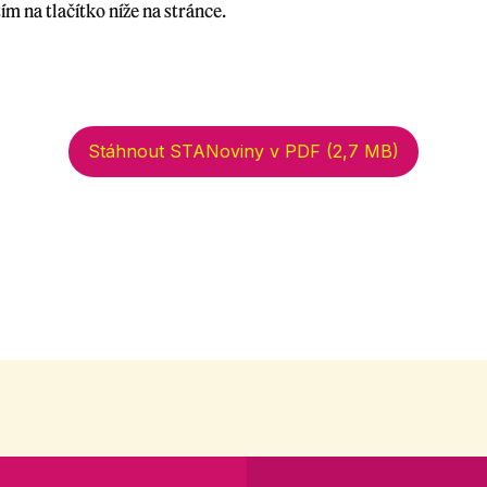
ím na tlačítko níže na stránce.
Stáhnout STANoviny v PDF (2,7 MB)