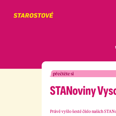
přečtěte si
STANoviny Vysoč
Právě vyšlo šesté číslo našich STAN