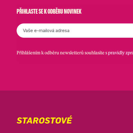
PŘIHLASTE SE K ODBĚRU NOVINEK
E-
mail
*
Přihlášením k odběru newsletterů souhlasíte s
pravidly zp