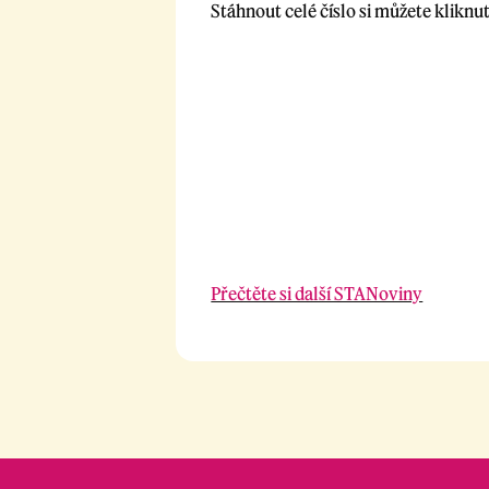
Stáhnout celé číslo si můžete kliknut
Přečtěte si další STANoviny