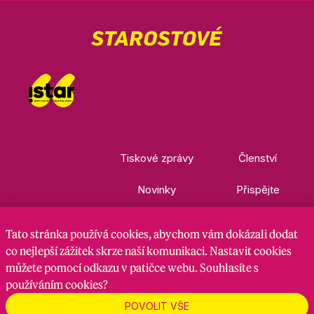
Tiskové zprávy
Členství
Novinky
Přispějte
Kontakty
Ke stažení
Tato stránka
používá cookies
, abychom vám dokázali dodat
co nejlepší zážitek skrze naší komunikaci. Nastavit cookies
můžete pomocí odkazu v patičce webu. Souhlasíte s
Nastavení cookies
GDPR
RSS kanál
používáním cookies?
POVOLIT VŠE