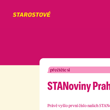
přečtěte si
STANoviny Prahy
Právě vyšlo první číslo našich STAN