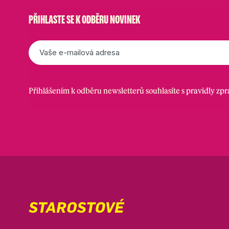
PŘIHLASTE SE K ODBĚRU NOVINEK
E-
mail
*
Přihlášením k odběru newsletterů souhlasíte s
pravidly zp