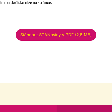
ím na tlačítko níže na stránce.
Stáhnout STANoviny v PDF (2,8 MB)