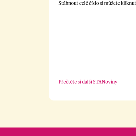
Stáhnout celé číslo si můžete kliknut
Přečtěte si další STANoviny