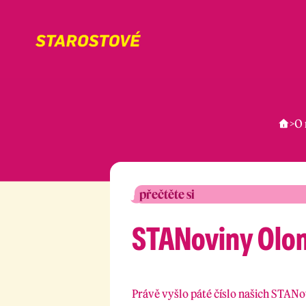
>
O 
přečtěte si
STANoviny Olom
Právě vyšlo páté číslo našich STANo