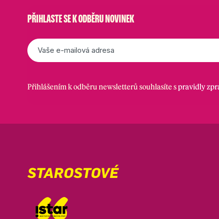
PŘIHLASTE SE K ODBĚRU NOVINEK
E-
mail
*
Přihlášením k odběru newsletterů souhlasíte s
pravidly zp