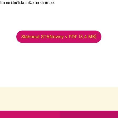
ím na tlačítko níže na stránce.
Stáhnout STANoviny v PDF (3,4 MB)