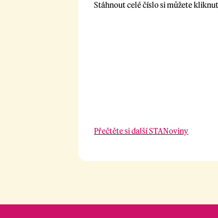
Stáhnout celé číslo si můžete kliknut
Přečtěte si další STANoviny