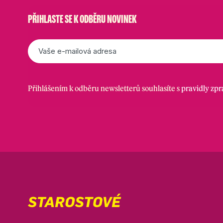
PŘIHLASTE SE K ODBĚRU NOVINEK
E-
mail
*
Přihlášením k odběru newsletterů souhlasíte s
pravidly zp