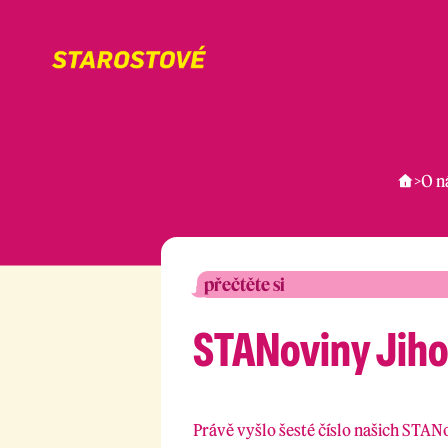
>
O n
přečtěte si
STANoviny Jiho
Právě vyšlo šesté číslo našich STAN