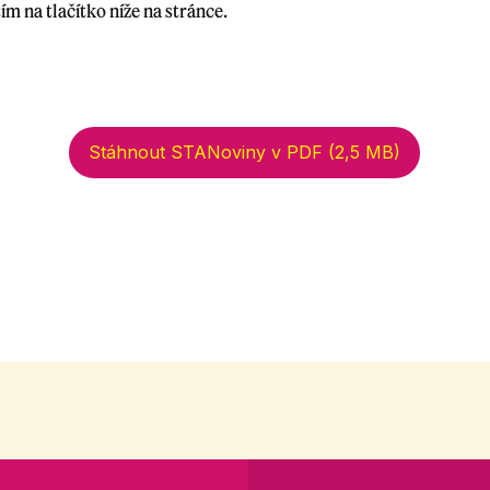
ím na tlačítko níže na stránce.
Stáhnout STANoviny v PDF (2,5 MB)