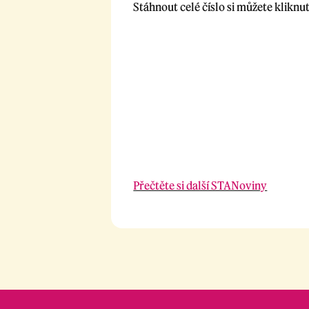
Stáhnout celé číslo si můžete kliknut
Přečtěte si další STANoviny