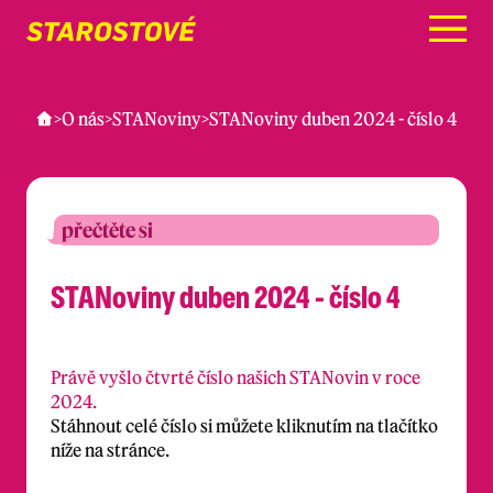
Menu
>
O nás
>
STANoviny
>
STANoviny duben 2024 - číslo 4
přečtěte si
STANoviny duben 2024 - číslo 4
Právě vyšlo čtvrté číslo našich STANovin v roce
2024.
Stáhnout celé číslo si můžete kliknutím na tlačítko
níže na stránce.