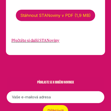
Stáhnout STANoviny v PDF (1,9 MB)
Přečtěte si další STANoviny
PŘIHLASTE SE K ODBĚRU NOVINEK
E-
mail
*
Přihlásit