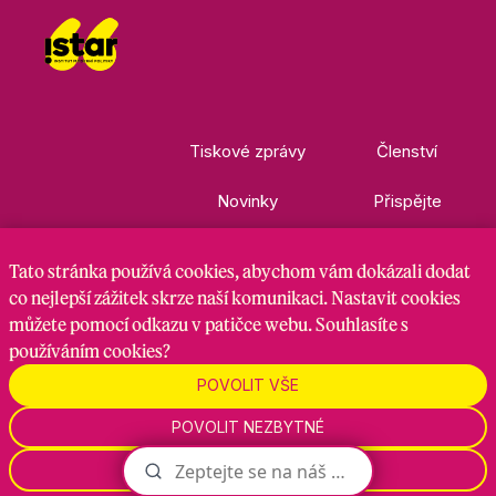
Tiskové zprávy
Členství
Novinky
Přispějte
Kontakty
Ke stažení
Tato stránka
používá cookies
, abychom vám dokázali dodat
co nejlepší zážitek skrze naší komunikaci. Nastavit cookies
můžete pomocí odkazu v patičce webu. Souhlasíte s
Nastavení cookies
GDPR
RSS kanál
používáním cookies?
POVOLIT VŠE
Zadavatel je hnutí Starostové a nezávislí, zpracovatel je
POVOLIT NEZBYTNÉ
Maven Strategy s.r.o., 2026
NASTAVENÍ