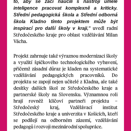
to, aby se žáci naučili s nástroji umělé
inteligence pracovat komplexně a kriticky.
Střední pedagogická škola a Střední odborná
škola Kladno tímto projektem může být
uvedl radní
inspirací pro další školy v kraji,“
Středočeského kraje pro oblast vzdělávání Milan
Vácha.
Projekt zahrnuje také výraznou modernizaci školy
a využití špičkového technologického vybavení,
přičemž zásadní důraz je kladen na systematické
vzdělávání pedagogických pracovníků. Do
projektu se zapojí nejen učitelé z Kladna, ale také
desítky dalších škol ze Středočeského kraje a
partnerské školy na Slovensku. Významnou roli
hrají rovněž klíčoví partneři projektu –
Středočeský kraj, Vzdělávací institut
Středočeského kraje a univerzita v Košicích, kteří
se podílejí na odborném zázemí, vzdělávání
pedagogů i rozvoji mezinárodní spolupráce.