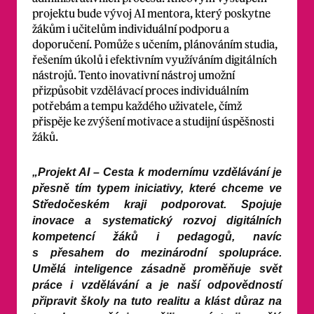
projektu bude vývoj AI mentora, který poskytne
žákům i učitelům individuální podporu a
doporučení. Pomůže s učením, plánováním studia,
řešením úkolů i efektivním využíváním digitálních
nástrojů. Tento inovativní nástroj umožní
přizpůsobit vzdělávací proces individuálním
potřebám a tempu každého uživatele, čímž
přispěje ke zvýšení motivace a studijní úspěšnosti
žáků.
„Projekt AI – Cesta k modernímu vzdělávání je
přesně tím typem iniciativy, které chceme ve
Středočeském kraji podporovat. Spojuje
inovace a systematický rozvoj digitálních
kompetencí žáků i pedagogů, navíc
s přesahem do mezinárodní spolupráce.
Umělá inteligence zásadně proměňuje svět
práce i vzdělávání a je naší odpovědností
připravit školy na tuto realitu a klást důraz na