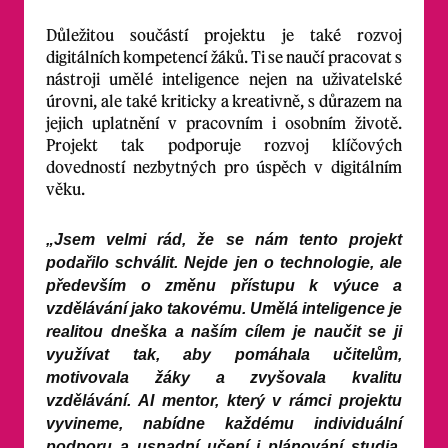
Důležitou součástí projektu je také rozvoj
digitálních kompetencí žáků. Ti se naučí pracovat s
nástroji umělé inteligence nejen na uživatelské
úrovni, ale také kriticky a kreativně, s důrazem na
jejich uplatnění v pracovním i osobním životě.
Projekt tak podporuje rozvoj klíčových
dovedností nezbytných pro úspěch v digitálním
věku.
„Jsem velmi rád, že se nám tento projekt
podařilo schválit. Nejde jen o technologie, ale
především o změnu přístupu k výuce a
vzdělávání jako takovému. Umělá inteligence je
realitou dneška a naším cílem je naučit se ji
využívat tak, aby pomáhala učitelům,
motivovala žáky a zvyšovala kvalitu
vzdělávání. AI mentor, který v rámci projektu
vyvineme, nabídne každému individuální
podporu a usnadní učení i plánování studia.