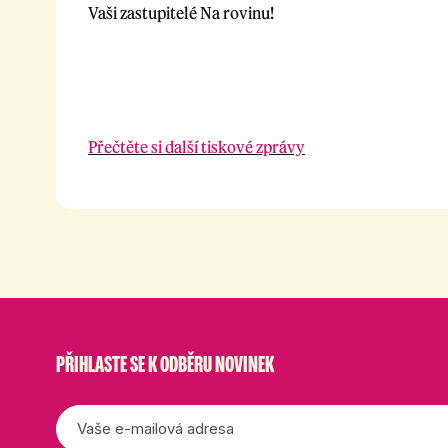
Vaši zastupitelé Na rovinu!
Přečtěte si další tiskové zprávy
PŘIHLASTE SE K ODBĚRU NOVINEK
E-
mail
*