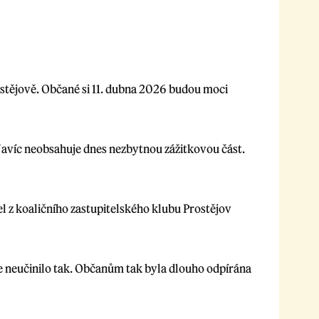
rostějově. Občané si 11. dubna 2026 budou moci
 Navíc neobsahuje dnes nezbytnou zážitkovou část.
l z koaličního zastupitelského klubu Prostějov
ale neučinilo tak. Občanům tak byla dlouho odpírána