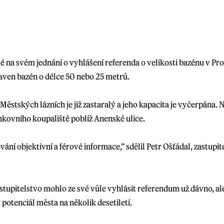
lé na svém jednání o vyhlášení referenda o velikosti bazénu v P
staven bazén o délce 50 nebo 25 metrů.
stských lázních je již zastaralý a jeho kapacita je vyčerpána.
kovního koupaliště poblíž Anenské ulice.
 objektivní a férové informace,” sdělil Petr Ošťádal, zastupite
 Zastupitelstvo mohlo ze své vůle vyhlásit referendum už dávno, 
potenciál města na několik desetiletí.