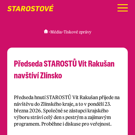
Menu
>
Média
>
Tiskové zprávy
Předseda STAROSTŮ Vít Rakušan
navštíví Zlínsko
Předseda hnutí STAROSTŮ Vít Rakušan přijede na
návštěvu do Zlínského kraje, a to v pondělí 23.
března 2026. Společně se zástupci krajského
výboru stráví celý den s pestrým a zajímavým
programem. Proběhne i diskuse pro veřejnost.