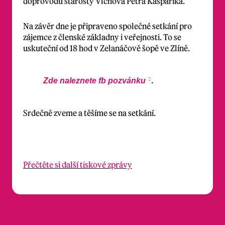
doprovodu starosty Vlčnova Petra Kašpaříka.
Na závěr dne je připraveno společné setkání pro
zájemce z členské základny i veřejnosti. To se
uskuteční od 18 hod v Zelanáčově šopě ve Zlíně.
.
Zde naleznete fb pozvánku
Srdečně zveme a těšíme se na setkání.
Přečtěte si další tiskové zprávy