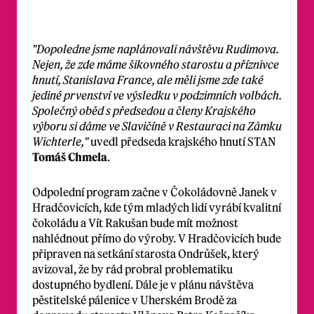
"Dopoledne jsme naplánovali návštěvu Rudimova.
Nejen, že zde máme šikovného starostu a příznivce
hnutí, Stanislava France, ale měli jsme zde také
jediné prvenství ve výsledku v podzimních volbách.
Společný oběd s předsedou a členy Krajského
výboru si dáme ve Slavičíně v Restauraci na Zámku
Wichterle,"
uvedl předseda krajského hnutí STAN
Tomáš Chmela
.
Odpolední program začne v Čokoládovně Janek v
Hradčovicích, kde tým mladých lidí vyrábí kvalitní
čokoládu a Vít Rakušan bude mít možnost
nahlédnout přímo do výroby. V Hradčovicích bude
připraven na setkání starosta Ondrůšek, který
avizoval, že by rád probral problematiku
dostupného bydlení. Dále je v plánu návštěva
pěstitelské pálenice v Uherském Brodě za