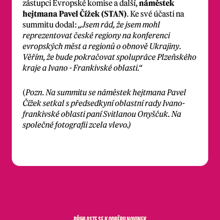
zástupci Evropské komise a další,
náměstek
hejtmana Pavel Čížek (STAN)
. Ke své účasti na
summitu dodal:
„Jsem rád, že jsem mohl
reprezentovat české regiony na konferenci
evropských měst a regionů o obnově Ukrajiny.
Věřím, že bude pokračovat spolupráce Plzeňského
kraje a Ivano - Frankivské oblasti.“
(
Pozn. Na summitu se náměstek hejtmana Pavel
Čížek setkal s předsedkyní oblastní rady Ivano-
frankivské oblasti paní Svitlanou Onyščuk. Na
společné fotografii zcela vlevo.)
PŘIHLASTE SE K ODBĚRU NOVINEK