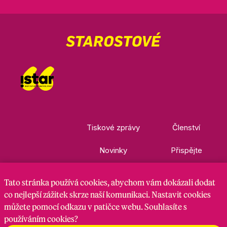
Tiskové zprávy
Členství
Novinky
Přispějte
Kontakty
Ke stažení
Tato stránka
používá cookies
, abychom vám dokázali dodat
co nejlepší zážitek skrze naší komunikaci. Nastavit cookies
můžete pomocí odkazu v patičce webu. Souhlasíte s
Nastavení cookies
GDPR
RSS kanál
používáním cookies?