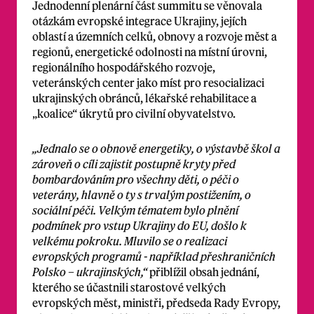
Jednodenní plenární část summitu se věnovala
otázkám evropské integrace Ukrajiny, jejích
oblastí a územních celků, obnovy a rozvoje měst a
regionů, energetické odolnosti na místní úrovni,
regionálního hospodářského rozvoje,
veteránských center jako míst pro resocializaci
ukrajinských obránců, lékařské rehabilitace a
„koalice“ úkrytů pro civilní obyvatelstvo.
„Jednalo se o obnově energetiky, o výstavbě škol a
zároveň o cíli zajistit postupně kryty před
bombardováním pro všechny děti, o péči o
veterány, hlavně o ty s trvalým postižením, o
sociální péči. Velkým tématem bylo plnění
podmínek pro vstup Ukrajiny do EU, došlo k
velkému pokroku. Mluvilo se o realizaci
evropských programů - například přeshraničních
Polsko – ukrajinských,“
přiblížil obsah jednání,
kterého se účastnili starostové velkých
evropských měst, ministři, předseda Rady Evropy,