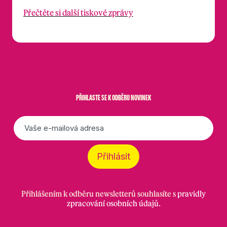
Přečtěte si další tiskové zprávy
PŘIHLASTE SE K ODBĚRU NOVINEK
E-
mail
*
Přihlásit
Přihlášením k odběru newsletterů souhlasíte s
pravidly
zpracování osobních údajů
.