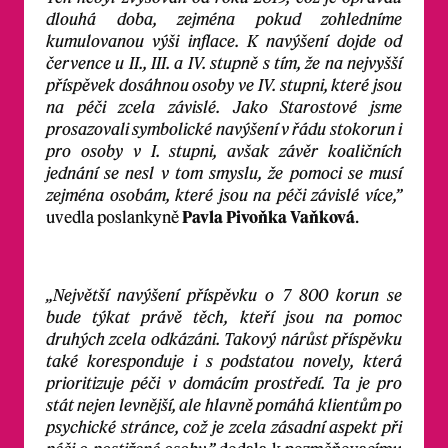
dlouhá doba, zejména pokud zohledníme
kumulovanou výši inflace. K navýšení dojde od
července u II., III. a IV. stupně s tím, že na nejvyšší
příspěvek dosáhnou osoby ve IV. stupni, které jsou
na péči zcela závislé. Jako Starostové jsme
prosazovali symbolické navýšení v řádu stokorun i
pro osoby v I. stupni, avšak závěr koaličních
jednání se nesl v tom smyslu, že pomoci se musí
zejména osobám, které jsou na péči závislé více,”
uvedla poslankyně
Pavla Pivoňka Vaňková
.
„Největší navýšení příspěvku o 7 800 korun se
bude týkat právě těch, kteří jsou na pomoc
druhých zcela odkázáni. Takový nárůst příspěvku
také koresponduje i s podstatou novely, která
prioritizuje péči v domácím prostředí. Ta je pro
stát nejen levnější, ale hlavně pomáhá klientům po
psychické stránce, což je zcela zásadní aspekt při