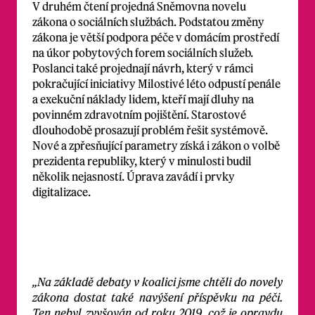
V druhém čtení projedná Sněmovna novelu
zákona o sociálních službách. Podstatou změny
zákona je větší podpora péče v domácím prostředí
na úkor pobytových forem sociálních služeb.
Poslanci také projednají návrh, který v rámci
pokračující iniciativy Milostivé léto odpustí penále
a exekuční náklady lidem, kteří mají dluhy na
povinném zdravotním pojištění. Starostové
dlouhodobě prosazují problém řešit systémově.
Nové a zpřesňující parametry získá i zákon o volbě
prezidenta republiky, který v minulosti budil
několik nejasností. Úprava zavádí i prvky
digitalizace.
„Na základě debaty v koalici jsme chtěli do novely
zákona dostat také navýšení příspěvku na péči.
Ten nebyl zvyšován od roku 2019, což je opravdu