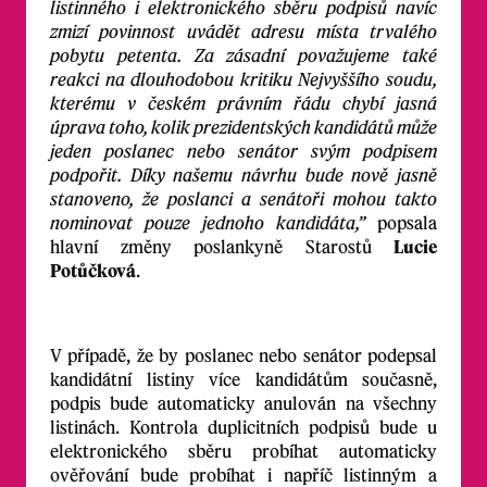
listinného i elektronického sběru podpisů navíc
zmizí povinnost uvádět adresu místa trvalého
pobytu petenta. Za zásadní považujeme také
reakci na dlouhodobou kritiku Nejvyššího soudu,
kterému v českém právním řádu chybí jasná
úprava toho, kolik prezidentských kandidátů může
jeden poslanec nebo senátor svým podpisem
podpořit. Díky našemu návrhu bude nově jasně
stanoveno, že poslanci a senátoři mohou takto
nominovat pouze jednoho kandidáta,”
popsala
hlavní změny poslankyně Starostů
Lucie
Potůčková
.
V případě, že by poslanec nebo senátor podepsal
kandidátní listiny více kandidátům současně,
podpis bude automaticky anulován na všechny
listinách. Kontrola duplicitních podpisů bude u
elektronického sběru probíhat automaticky
ověřování bude probíhat i napříč listinným a