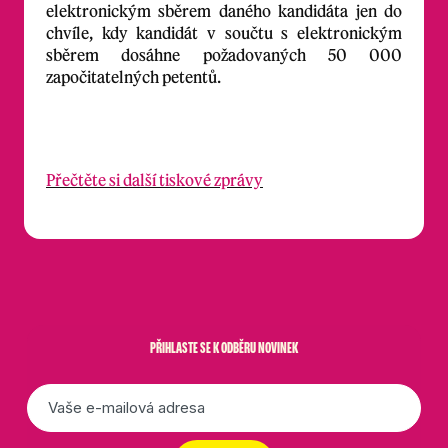
elektronickým sběrem daného kandidáta jen do
chvíle, kdy kandidát v součtu s elektronickým
sběrem dosáhne požadovaných 50 000
započitatelných petentů.
Přečtěte si další tiskové zprávy
PŘIHLASTE SE K ODBĚRU NOVINEK
E-
mail
*