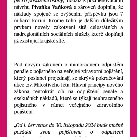
péči o postižené osoby,”
dodala k pozměňovacímu
návrhu
Pivoňka Vaňková
a zároveň doplnila, že
náklady spojené se zvýšením příspěvku jsou 7
miliard korun. Kromě toho je dalším důležitým
prvkem novely zakotvení sítě celostátních a
nadregionálních sociálních služeb, které doplňují
již existující krajské sítě.
Pod novým zákonem o mimořádném odpuštění
penále z pojistného na veřejné zdravotní pojištění,
který poslanci projednají, se skrývá pokračování
akce tzv. Milostivého léta. Hlavní principy nového
zákona tentokrát cílí na odpuštění penále a
exekučních nákladů, které se týkají neuhrazeného
pojistného v rámci veřejného zdravotního
pojištění.
„Od 1. července do 30. listopadu 2024 bude možné
požádat svou pojišťovnu o odpuštění