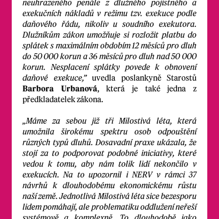
neuhrazeného penále z dlužného pojistného a
exekučních nákladů v režimu tzv. exekuce podle
daňového řádu, nikoliv u soudního exekutora.
Dlužníkům zákon umožňuje si rozložit platbu do
splátek s maximálním obdobím 12 měsíců pro dluh
do 50 000 korun a 36 měsíců pro dluh nad 50 000
korun. Nesplacení splátky povede k obnovení
daňové exekuce,”
uvedla poslankyně Starostů
Barbora Urbanová
, která je také jedna z
předkladatelek zákona.
„Máme za sebou již tři Milostivá léta, která
umožnila širokému spektru osob odpouštění
různých typů dluhů. Dosavadní praxe ukázala, že
stojí za to podporovat podobné iniciativy, které
vedou k tomu, aby nám tolik lidí nekončilo v
exekucích. Na to upozornil i NERV v rámci 37
návrhů k dlouhodobému ekonomickému růstu
naší země. Jednotlivá Milostivá léta sice bezesporu
lidem pomáhají, ale problematiku oddlužení neřeší
systémově a komplexně. To dlouhodobě jako