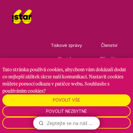
Tiskové zprávy
Členství
Novinky
Přispějte
Tato stránka
používá cookies
, abychom vám dokázali dodat
Kontakty
Ke stažení
co nejlepší zážitek skrze naší komunikaci. Nastavit cookies
můžete pomocí odkazu v patičce webu. Souhlasíte s
používáním cookies?
Nastavení cookies
GDPR
RSS kanál
POVOLIT VŠE
POVOLIT NEZBYTNÉ
Zadavatel je hnutí Starostové a nezávislí, zpracovatel je
Maven Strategy s.r.o., 2026
NASTAVENÍ