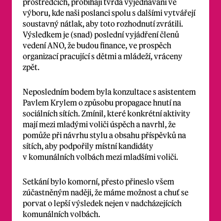
prostředcích, probíhají tvrdá vyjednávání ve
výboru, kde naši poslanci spolu s dalšími vytvářejí
soustavný nátlak, aby toto rozhodnutí zvrátili.
Výsledkem je (snad) poslední vyjádření členů
vedení ANO, že budou finance, ve prospěch
organizací pracující s dětmi a mládeží, vráceny
zpět.
Neposledním bodem byla konzultace s asistentem
Pavlem Krylem o způsobu propagace hnutí na
sociálních sítích. Zmínil, které konkrétní aktivity
mají mezi mladými voliči úspěch a navrhl, že
pomůže při návrhu stylu a obsahu příspěvků na
sítích, aby podpořily místní kandidáty
v komunálních volbách mezi mladšími voliči.
Setkání bylo komorní, přesto přineslo všem
zúčastněným naději, že máme možnost a chuť se
porvat o lepší výsledek nejen v nadcházejících
komunálních volbách.