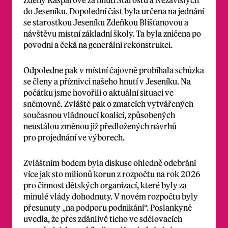
do Jeseníku. Dopolední část byla určena na jednání
se starostkou Jeseníku Zdeňkou Blišťanovou a
návštěvu místní základní školy. Ta byla zničena po
povodni a čeká na generální rekonstrukci.
Odpoledne pak v místní čajovně probíhala schůzka
se členy a příznivci našeho hnutí v Jeseníku. Na
počátku jsme hovořili o aktuální situaci ve
sněmovně. Zvláště pak o zmatcích vytvářených
současnou vládnoucí koalicí, způsobených
neustálou změnou již předložených návrhů
pro projednání ve výborech.
Zvláštním bodem byla diskuse ohledně odebrání
více jak sto milionů korun z rozpočtu na rok 2026
pro činnost dětských organizací, které byly za
minulé vlády dohodnuty. V novém rozpočtu byly
přesunuty „na podporu podnikání“. Poslankyně
uvedla, že přes zdánlivé ticho ve sdělovacích