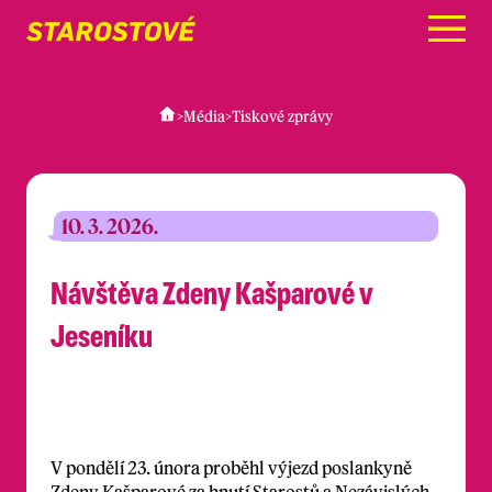
Menu
>
Média
>
Tiskové zprávy
10. 3. 2026.
Návštěva Zdeny Kašparové v
Jeseníku
V pondělí 23. února proběhl výjezd poslankyně
Zdeny Kašparové za hnutí Starostů a Nezávislých