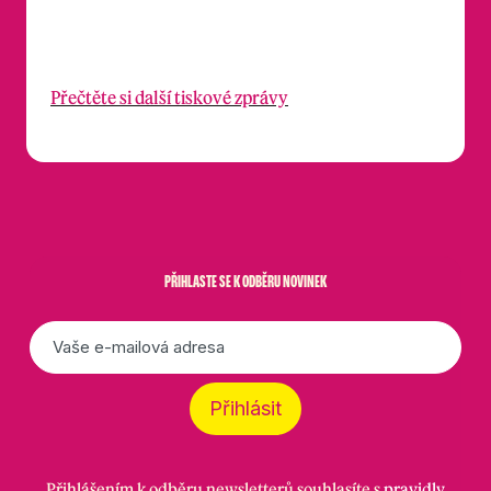
Přečtěte si další tiskové zprávy
PŘIHLASTE SE K ODBĚRU NOVINEK
E-
mail
*
Přihlásit
Přihlášením k odběru newsletterů souhlasíte s
pravidly