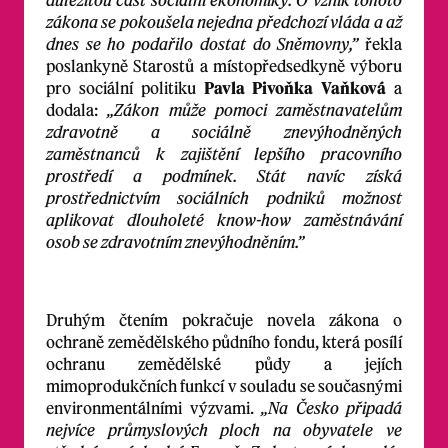
zákona se pokoušela nejedna předchozí vláda a až
dnes se ho podařilo dostat do Sněmovny,”
řekla
poslankyně Starostů a místopředsedkyně výboru
pro sociální politiku
Pavla Pivoňka Vaňková
a
dodala:
„Zákon může pomoci zaměstnavatelům
zdravotně a sociálně znevýhodněných
zaměstnanců k zajištění lepšího pracovního
prostředí a podmínek. Stát navíc získá
prostřednictvím sociálních podniků možnost
aplikovat dlouholeté know-how zaměstnávání
osob se zdravotním znevýhodněním.”
Druhým čtením pokračuje novela zákona o
ochraně zemědělského půdního fondu, která posílí
ochranu zemědělské půdy a jejích
mimoprodukčních funkcí v souladu se současnými
environmentálními výzvami.
„Na Česko připadá
nejvíce průmyslových ploch na obyvatele ve