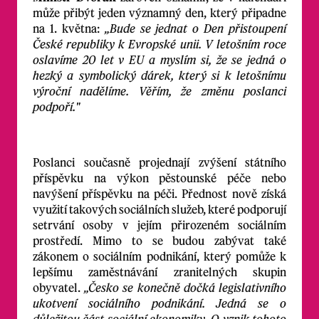
může přibýt jeden významný den, který připadne
na 1. května:
„Bude se jednat o Den přistoupení
České republiky k Evropské unii. V letošním roce
oslavíme 20 let v EU a myslím si, že se jedná o
hezký a symbolický dárek, který si k letošnímu
výroční nadělíme. Věřím, že změnu poslanci
podpoří."
Poslanci současně projednají zvýšení státního
příspěvku na výkon pěstounské péče nebo
navýšení příspěvku na péči. Přednost nově získá
využití takových sociálních služeb, které podporují
setrvání osoby v jejím přirozeném sociálním
prostředí. Mimo to se budou zabývat také
zákonem o sociálním podnikání, který pomůže k
lepšímu zaměstnávání zranitelných skupin
obyvatel.
„Česko se konečně dočká legislativního
ukotvení sociálního podnikání. Jedná se o
důležitou část sociální ekonomiky. O vznik tohoto