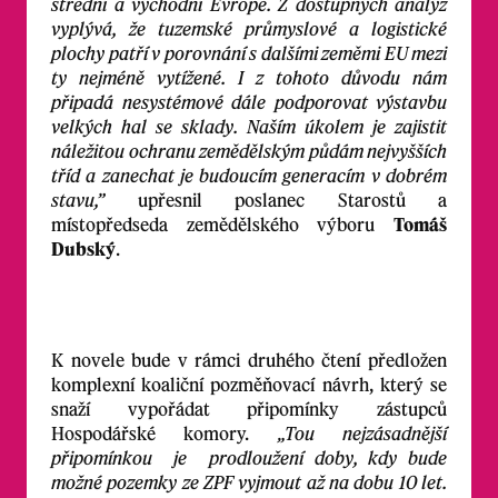
střední a východní Evropě. Z dostupných analýz
vyplývá, že tuzemské průmyslové a logistické
plochy patří v porovnání s dalšími zeměmi EU mezi
ty nejméně vytížené. I z tohoto důvodu nám
připadá nesystémové dále podporovat výstavbu
velkých hal se sklady. Naším úkolem je zajistit
náležitou ochranu zemědělským půdám nejvyšších
tříd a zanechat je budoucím generacím v dobrém
stavu,”
upřesnil poslanec Starostů a
místopředseda zemědělského výboru
Tomáš
Dubský
.
K novele bude v rámci druhého čtení předložen
komplexní koaliční pozměňovací návrh, který se
snaží vypořádat připomínky zástupců
Hospodářské komory.
„Tou nejzásadnější
připomínkou je prodloužení doby, kdy bude
možné pozemky ze ZPF vyjmout až na dobu 10 let.