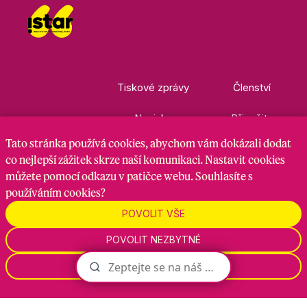
Tiskové zprávy
Členství
Novinky
Přispějte
Tato stránka
používá cookies
, abychom vám dokázali dodat
Kontakty
Ke stažení
co nejlepší zážitek skrze naší komunikaci. Nastavit cookies
můžete pomocí odkazu v patičce webu. Souhlasíte s
používáním cookies?
Nastavení cookies
GDPR
RSS kanál
POVOLIT VŠE
POVOLIT NEZBYTNÉ
Zadavatel je hnutí Starostové a nezávislí, zpracovatel je
Maven Strategy s.r.o., 2026
NASTAVENÍ