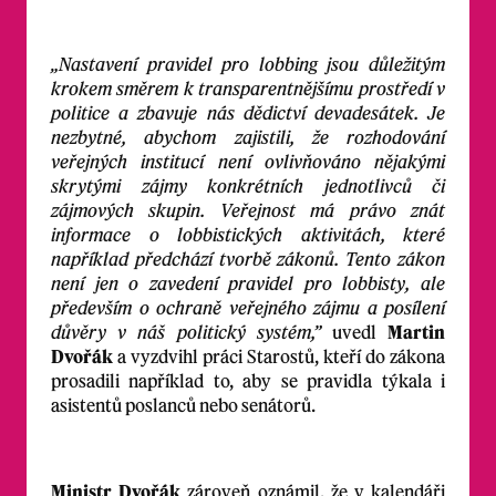
„Nastavení pravidel pro lobbing jsou důležitým
krokem směrem k transparentnějšímu prostředí v
politice a zbavuje nás dědictví devadesátek. Je
nezbytné, abychom zajistili, že rozhodování
veřejných institucí není ovlivňováno nějakými
skrytými zájmy konkrétních jednotlivců či
zájmových skupin. Veřejnost má právo znát
informace o lobbistických aktivitách, které
například předchází tvorbě zákonů. Tento zákon
není jen o zavedení pravidel pro lobbisty, ale
především o ochraně veřejného zájmu a posílení
důvěry v náš politický systém,”
uvedl
Martin
Dvořák
a vyzdvihl práci Starostů, kteří do zákona
prosadili například to, aby se pravidla týkala i
asistentů poslanců nebo senátorů.
Ministr Dvořák
zároveň oznámil, že v kalendáři