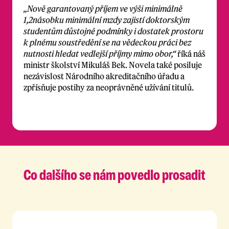
„Nově garantovaný příjem ve výši minimálně
1,2násobku minimální mzdy zajistí doktorským
studentům důstojné podmínky i dostatek prostoru
k plnému soustředění se na vědeckou práci bez
nutnosti hledat vedlejší příjmy mimo obor,“
říká náš
ministr školství Mikuláš Bek. Novela také posiluje
nezávislost Národního akreditačního úřadu a
zpřísňuje postihy za neoprávněné užívání titulů.
Co dalšího se nám
povedlo prosadit