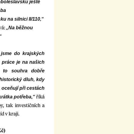
boleslavsku ještě
uba
na silnici II/110,“
vá:
„Na běžnou
“
 jsme do krajských
á práce je na našich
e to souhra dobře
istorický dluh, kdy
a oceňují při cestách
říká
krátka potřeba,“
, tak investičních a
d v kraji.
Kč)