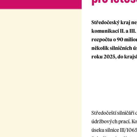
Středočeský kraj nep
komunikací II. a III
rozpočtu o 90 milio
několik silničních 
roku 2025, do krajsk
Středočeští silničář
údržbových prací. Ko
úseku silnice III/106