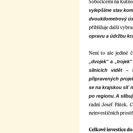
Sobočicemi na Kutno
vylepšíme stav komu
dvoukilometrový ús
přibližuje další vybr
opravu a údržbu kra
Není to ale jediné 
„dvojek“ a „trojek“
silnicích vidět 
připravených proje
se na krajskou síť n
po regionu. A slibu
radní Josef Pátek. 
neinvestičních prostře
Celkové investice do