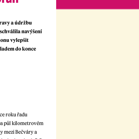
pravy a údržbu
 schválila navýšení
ionu vylepšit
okladem do konce
ce roku řadu
uba půl kilometrovém
ky mezi Bečváry a