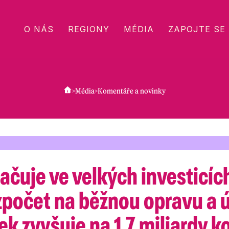
O NÁS
REGIONY
MÉDIA
ZAPOJTE SE
>
Média
>
Komentáře a novinky
ačuje ve velkých investicíc
ozpočet na běžnou opravu a 
ek zvyšuje na 1,7 miliardy k