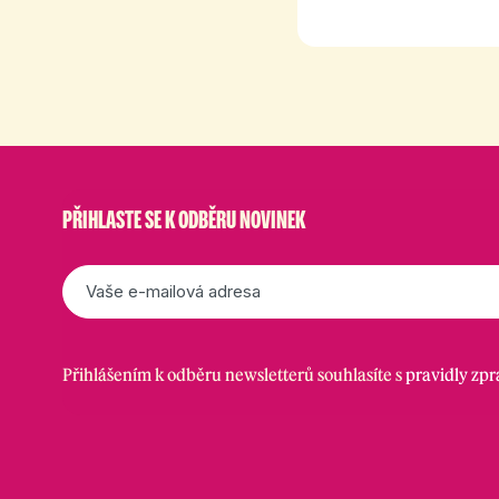
PŘIHLASTE SE K ODBĚRU NOVINEK
E-
mail
*
Přihlášením k odběru newsletterů souhlasíte s
pravidly zp