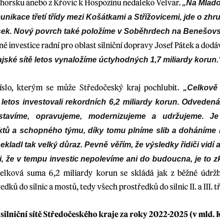
horsku anebo z Křovic k Hospozínu nedaleko Velvar.
„Na Mlado
nikace třetí třídy mezi Košátkami a Střížovicemi, jde o zhr
ek. Nový povrch také položíme v Soběhrdech na Benešovsku 
ané investice radní pro oblast silniční dopravy Josef Pátek a dodá
jské sítě letos vynaložíme úctyhodných 1,7 miliardy korun.
číslo, kterým se může Středočeský kraj pochlubit.
„Celkově
 letos investovali rekordních 6,2 miliardy korun. Odveden
– stavíme, opravujeme, modernizujeme a udržujeme. J
ktů a schopného týmu, díky tomu plníme slib a doháníme h
ekladl tak velký důraz. Pevně věřím, že výsledky řidiči vidí 
ji, že v tempu investic nepolevíme ani do budoucna, je to z
Celková suma 6,2 miliardy korun se skládá jak z běžné údržby
dků do silnic a mostů, tedy všech prostředků do silnic II. a III. tří
 silniční sítě Středočeského kraje za roky 2022-2025 (v mld. 