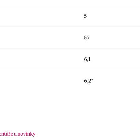
5
5,7
6,1
6,2*
entáře a novinky