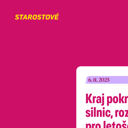
6. 11. 2025
Kraj pokr
silnic, r
pro letoš