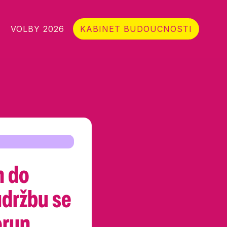
VOLBY 2026
KABINET BUDOUCNOSTI
h do
údržbu se
orun