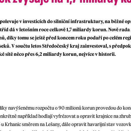
olevuje v investicích do silniční infrastruktury, na běžné o
. tříd dá v letošním roce celkově 1,7 miliardy korun. Nově rada
nů, díky tomu se ještě před koncem roku podaří po celém reg
úseků. V součtu letos Středočeský kraj zainvestoval, s předp
é sítě něco přes 6,2 miliardy korun, nejvíce v historii.
i díky navýšenému rozpočtu o 90 milionů korun provedou do kon
nkrétně například hodlají vyfrézovat a opravit krajnice na zhr
5 u Krhanic směrem na Lešany, dále opravit havarijní stav vozov