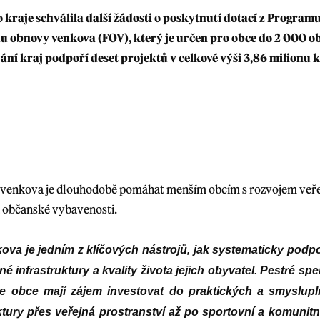
kraje schválila další žádosti o poskytnutí dotací z Progra
 obnovy venkova (FOV), který je určen pro obce do 2 000 ob
ní kraj podpoří deset projektů v celkové výši 3,86 milionu 
venkova je dlouhodobě pomáhat menším obcím s rozvojem veřej
 občanské vybavenosti.
va je jedním z klíčových nástrojů, jak systematicky pod
jné infrastruktury a kvality života jejich obyvatel. Pestré 
že obce mají zájem investovat do praktických a smyslup
ktury přes veřejná prostranství až po sportovní a komunitn