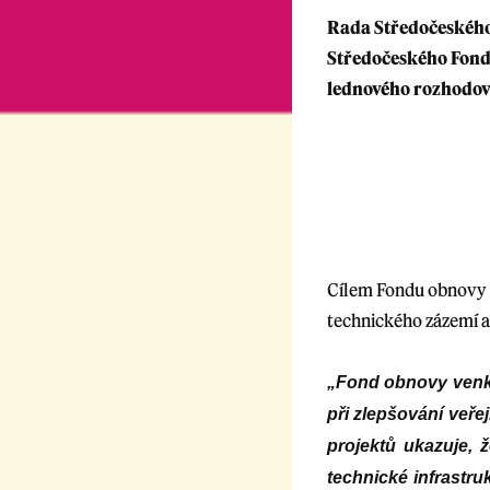
Rada Středočeského 
Středočeského Fondu
lednového rozhodová
Cílem Fondu obnovy 
technického zázemí a
„Fond obnovy venko
při zlepšování veře
projektů ukazuje, 
technické infrastru