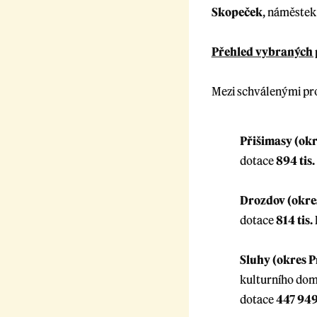
Skopeček
, náměstek
Přehled vybraných 
Mezi schválenými pro
Přišimasy (okr
dotace
894 tis.
Drozdov (okre
dotace
814 tis.
Sluhy (okres 
kulturního dom
dotace
447 949