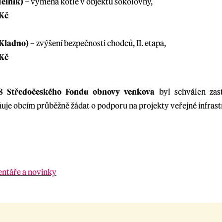
ělník)
– výměna kotle v objektu sokolovny,
 Kč
 Kladno)
– zvýšení bezpečnosti chodců, II. etapa,
 Kč
8 Středočeského Fondu obnovy venkova
byl schválen zast
je obcím průběžně žádat o podporu na projekty veřejné infrast
entáře a novinky