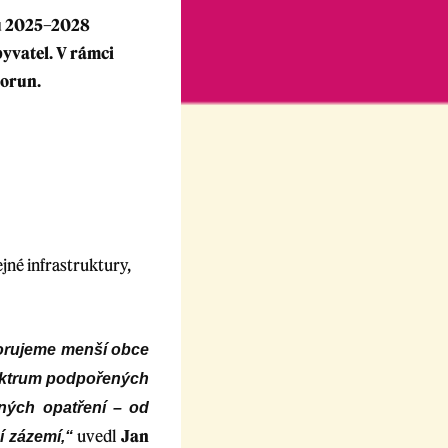
mu 2025–2028
yvatel. V rámci
korun.
né infrastruktury,
porujeme menší obce
spektrum podpořených
lných opatření – od
uvedl
Jan
í zázemí,“