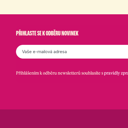
PŘIHLASTE SE K ODBĚRU NOVINEK
E-
mail
*
Přihlášením k odběru newsletterů souhlasíte s
pravidly zp