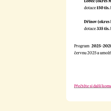
Lobeč (okres M
dotace
150 tis.
Dřínov (okres
dotace
335 tis.
Program
2025–202
červnu 2025 a umožňu
Přečtěte si další kom