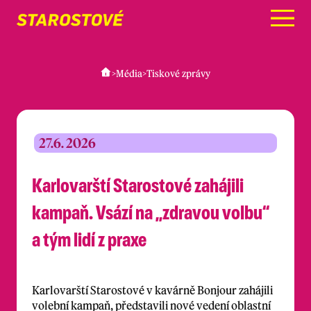
Menu
>
Média
>
Tiskové zprávy
27.6. 2026
Karlovarští Starostové zahájili
kampaň. Vsází na „zdravou volbu“
a tým lidí z praxe
Karlovarští Starostové v kavárně Bonjour zahájili
volební kampaň, představili nové vedení oblastní