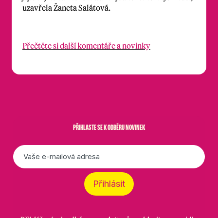
uzavřela Žaneta Salátová.
Přečtěte si další komentáře a novinky
PŘIHLASTE SE K ODBĚRU NOVINEK
E-
mail
*
Přihlásit