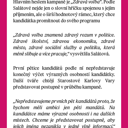
Hlavním heslem kampaně je
„Zdravá volba“
. Podle
Salátové nejde jen o slovní hříčku spojenou s jejím
příjmením, ale o širší hodnotový rámec, který chce
kandidátka promítnout do svého programu
„Zdravá volba znamená zdravý rozum v politice.
Zdravé školství, zdravou ekonomiku, zdravé
město, zdravé sociální služby a politiku, která
méně slibuje a více pracuje,“
vysvětlila Salátová.
První pětice kandidátů podle ní nepředstavuje
konečný výčet výrazných osobností kandidátky.
Další tváře chtějí Starostové Karlovy Vary
představovat postupně v průběhu kampaně.
„Nepředstavujeme prvních pět kandidátů proto, že
bychom měli ambici jen pěti mandátů. Na
kandidátce máme výrazné osobnosti i na dalších
místech. Chceme je představovat postupně, aby
jejich jména nezanikla v jedné vlně informací,“