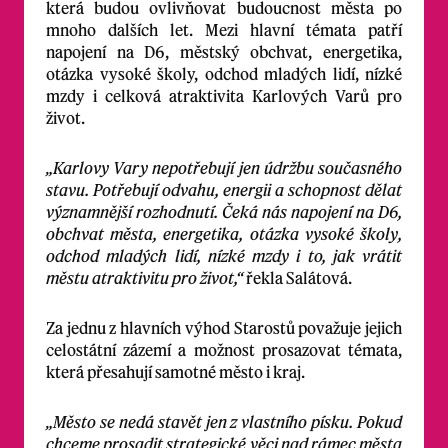
která budou ovlivňovat budoucnost města po
mnoho dalších let. Mezi hlavní témata patří
napojení na D6, městský obchvat, energetika,
otázka vysoké školy, odchod mladých lidí, nízké
mzdy i celková atraktivita Karlových Varů pro
život.
„Karlovy Vary nepotřebují jen údržbu současného
stavu. Potřebují odvahu, energii a schopnost dělat
významnější rozhodnutí. Čeká nás napojení na D6,
obchvat města, energetika, otázka vysoké školy,
odchod mladých lidí, nízké mzdy i to, jak vrátit
městu atraktivitu pro život,“
řekla Salátová.
Za jednu z hlavních výhod Starostů považuje jejich
celostátní zázemí a možnost prosazovat témata,
která přesahují samotné město i kraj.
„Město se nedá stavět jen z vlastního písku. Pokud
chceme prosadit strategické věci nad rámec města