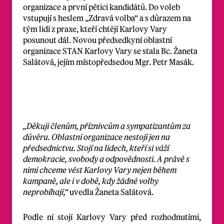
organizace a první pětici kandidátů. Do voleb
vstupují s heslem „Zdravá volba“ a s důrazem na
tým lidí z praxe, kteří chtějí Karlovy Vary
posunout dál. Novou předsedkyní oblastní
organizace STAN Karlovy Vary se stala Bc. Žaneta
Salátová, jejím místopředsedou Mgr. Petr Masák.
„Děkuji členům, příznivcům a sympatizantům za
důvěru. Oblastní organizace nestojí jen na
předsednictvu. Stojí na lidech, kteří si váží
demokracie, svobody a odpovědnosti. A právě s
nimi chceme vést Karlovy Vary nejen během
kampaně, ale i v době, kdy žádné volby
neprobíhají,“
uvedla Žaneta Salátová.
Podle ní stojí Karlovy Vary před rozhodnutími,