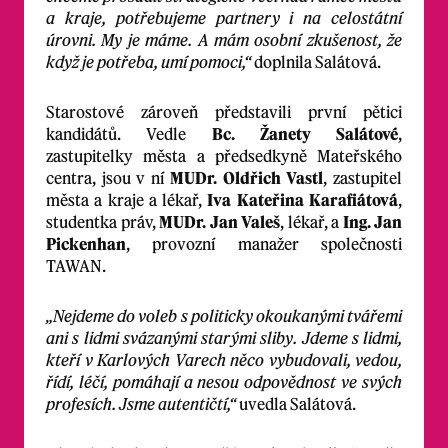
a kraje, potřebujeme partnery i na celostátní
úrovni. My je máme. A mám osobní zkušenost, že
když je potřeba, umí pomoci,“
doplnila Salátová.
Starostové zároveň představili první pětici
kandidátů. Vedle
Bc. Žanety Salátové
,
zastupitelky města a předsedkyně Mateřského
centra, jsou v ní
MUDr. Oldřich Vastl
, zastupitel
města a kraje a lékař,
Iva Kateřina Karafiátová
,
studentka práv,
MUDr. Jan Valeš
, lékař, a
Ing. Jan
Pickenhan
, provozní manažer společnosti
TAWAN.
„Nejdeme do voleb s politicky okoukanými tvářemi
ani s lidmi svázanými starými sliby. Jdeme s lidmi,
kteří v Karlových Varech něco vybudovali, vedou,
řídí, léčí, pomáhají a nesou odpovědnost ve svých
profesích. Jsme autentičtí,“
uvedla Salátová.