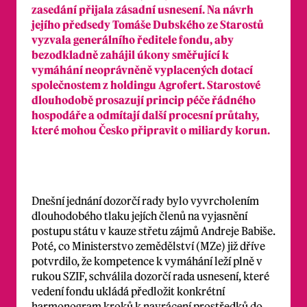
zasedání přijala zásadní usnesení. Na návrh
jejího předsedy Tomáše Dubského ze Starostů
vyzvala generálního ředitele fondu, aby
bezodkladně zahájil úkony směřující k
vymáhání neoprávněně vyplacených dotací
společnostem z holdingu Agrofert. Starostové
dlouhodobě prosazují princip péče řádného
hospodáře a odmítají další procesní průtahy,
které mohou Česko připravit o miliardy korun.
Dnešní jednání dozorčí rady bylo vyvrcholením
dlouhodobého tlaku jejích členů na vyjasnění
postupu státu v kauze střetu zájmů Andreje Babiše.
Poté, co Ministerstvo zemědělství (MZe) již dříve
potvrdilo, že kompetence k vymáhání leží plně v
rukou SZIF, schválila dozorčí rada usnesení, které
vedení fondu ukládá předložit konkrétní
harmonogram kroků k navrácení prostředků do