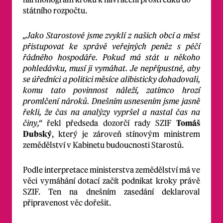
státního rozpočtu.
„Jako Starostové jsme zvyklí z našich obcí a měst
přistupovat ke správě veřejných peněz s péčí
řádného hospodáře. Pokud má stát u někoho
pohledávku, musí ji vymáhat. Je nepřípustné, aby
se úředníci a politici měsíce alibisticky dohadovali,
komu tato povinnost náleží, zatímco hrozí
promlčení nároků. Dnešním usnesením jsme jasně
řekli, že čas na analýzy vypršel a nastal čas na
činy,“
řekl předseda dozorčí rady SZIF
Tomáš
Dubský
, který je zároveň stínovým ministrem
zemědělství v Kabinetu budoucnosti Starostů.
Podle interpretace ministerstva zemědělství má ve
věci vymáhání dotací začít podnikat kroky právě
SZIF. Ten na dnešním zasedání deklaroval
připravenost věc dořešit.