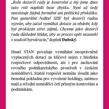
„Role dozorčí rady je kontrolní a my jsme dnes
tuto roli naplnili beze zbytku. Nyní už tedy
neexistuje žádná formální ani politická překážka.
Pan generální ředitel SZIF byl dozorčí radou
vyzván, aby začal vymáhat dotace za období, kdy
byl prokázán střet zájmů. Chceme jako dozorčí
rada důsledně hlídat, aby se proces opět nezasekl
v soukolí byrokracie,“
doplnil
Dubský
.
Hnutí STAN považuje vymáhání neoprávněně
vyplacených dotací za klíčové nejen z hlediska
rozpočtové odpovědnosti, ale i pro zachování
rovného podnikatelského prostředí v českém
zemědělství. Státní rozpočet nemůže sloužit jako
bezedná pokladna pro vyvolené holdingy, zatímco
malí a střední zemědělci čelí přísným kontrolám a
podmínkám.