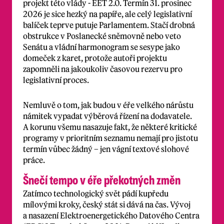
projekt této vlády - EET 2.0. Termín 31. prosinec
2026 je sice hezký na papíře, ale celý legislativní
balíček teprve putuje Parlamentem. Stačí drobná
obstrukce v Poslanecké sněmovně nebo veto
Senátu a vládní harmonogram se sesype jako
domeček z karet, protože autoři projektu
zapomněli na jakoukoliv časovou rezervu pro
legislativní proces.
Nemluvě o tom, jak budou v éře velkého nárůstu
námitek vypadat výběrová řízení na dodavatele.
A korunu všemu nasazuje fakt, že některé kritické
programy v prioritním seznamu nemají pro jistotu
termín vůbec žádný – jen vágní textové slohové
práce.
Šnečí tempo v éře překotných změn
Zatímco technologický svět pádí kupředu
mílovými kroky, český stát si dává na čas. Vývoj
a nasazení Elektroenergetického Datového Centra