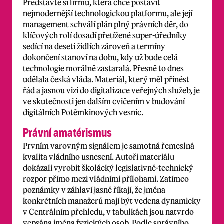
Představte si firmu, která chce postavit
nejmodernější technologickou platformu, ale její
management schválí plán plný právních děr, do
klíčových rolí dosadí přetížené super-úředníky
sedící na deseti židlích zároveň a termíny
dokončení stanoví na dobu, kdy už bude celá
technologie morálně zastaralá. Přesně to dnes
udělala česká vláda. Materiál, který měl přinést
řád a jasnou vizi do digitalizace veřejných služeb, je
ve skutečnosti jen dalším cvičením v budování
digitálních Potěmkinových vesnic.
Právní amatérismus
Prvním varovným signálem je samotná řemeslná
kvalita vládního usnesení. Autoři materiálu
dokázali vyrobit školácký legislativně-technický
rozpor přímo mezi vládními přílohami. Zatímco
poznámky v záhlaví jasně říkají, že jména
konkrétních manažerů mají být vedena dynamicky
v Centrálním přehledu, v tabulkách jsou natvrdo
vepsána jména fyzických osob. Podle správního