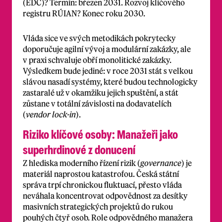
(EDC)? Termín: březen 2031. Rozvoj klíčového
registru RÚIAN? Konec roku 2030.
Vláda sice ve svých metodikách pokrytecky
doporučuje agilní vývoj a modulární zakázky, ale
v praxi schvaluje obří monolitické zakázky.
Výsledkem bude jediné: v roce 2031 stát s velkou
slávou nasadí systémy, které budou technologicky
zastaralé už v okamžiku jejich spuštění, a stát
zůstane v totální závislosti na dodavatelích
(
vendor lock-in
).
Riziko klíčové osoby: Manažeři jako
superhrdinové z donucení
Z hlediska moderního řízení rizik (
governance
) je
materiál naprostou katastrofou. Česká státní
správa trpí chronickou fluktuací, přesto vláda
neváhala koncentrovat odpovědnost za desítky
masivních strategických projektů do rukou
pouhých čtyř osob. Role odpovědného manažera