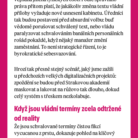
práva přitom platí, že jakákoliv změna textu vládní
přílohy vyžaduje nové usnesení kabinetu. Úředníci
tak budou postaveni před absurdní volbu: buď
vědomě porušovat schválený text, nebo vládu
paralyzovat schvalováním banálních personálních
rošád pokaždé, když nějaký manažer změní
zaměstnání. To není strategické řízení, to je
byrokratické sebesvazování.
Hrozí tak přesně stejný scénář, jaký jsme zažili
u předchozích velkých digitalizačních projektů:
zpoždění se budou před Strakovou akademií
maskovat a lakovat na růžovo tak dlouho, dokud
celý systém s třeskem nezkolabuje.
Když jsou vládní termíny zcela odtržené
od reality
Že jsou schvalované termíny čistou fikcí
vycucanou z prstu, dokazuje pohled na klíčový