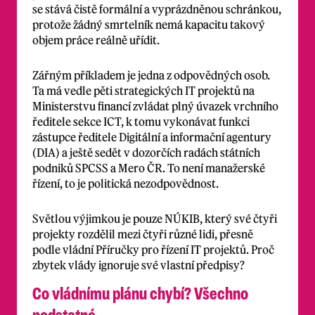
se stává čistě formální a vyprázdněnou schránkou,
protože žádný smrtelník nemá kapacitu takový
objem práce reálně uřídit.
Zářným příkladem je jedna z odpovědných osob.
Ta má vedle pěti strategických IT projektů na
Ministerstvu financí zvládat plný úvazek vrchního
ředitele sekce ICT, k tomu vykonávat funkci
zástupce ředitele Digitální a informační agentury
(DIA) a ještě sedět v dozorčích radách státních
podniků SPCSS a Mero ČR. To není manažerské
řízení, to je politická nezodpovědnost.
Světlou výjimkou je pouze NÚKIB, který své čtyři
projekty rozdělil mezi čtyři různé lidi, přesně
podle vládní Příručky pro řízení IT projektů. Proč
zbytek vlády ignoruje své vlastní předpisy?
Co vládnímu plánu chybí? Všechno