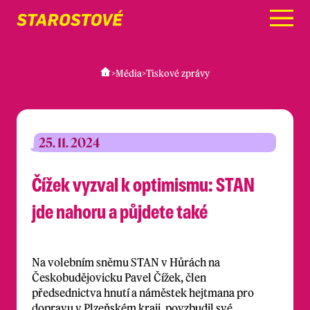
Menu
>
Média
>
Tiskové zprávy
25. 11. 2024
Čížek vyzval k optimismu: STAN
jde nahoru a půjdete také
Na volebním sněmu STAN v Hůrách na
Českobudějovicku Pavel Čížek, člen
předsednictva hnutí a náměstek hejtmana pro
dopravu v Plzeňském kraji, povzbudil své