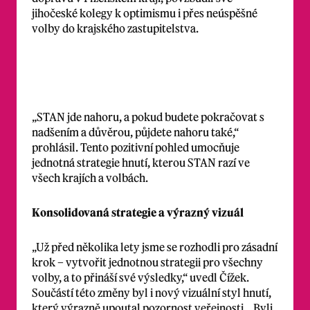
jihočeské kolegy k optimismu i přes neúspěšné
volby do krajského zastupitelstva.
„STAN jde nahoru, a pokud budete pokračovat s
nadšením a důvěrou, půjdete nahoru také,“
prohlásil. Tento pozitivní pohled umocňuje
jednotná strategie hnutí, kterou STAN razí ve
všech krajích a volbách.
Konsolidovaná strategie a výrazný vizuál
„Už před několika lety jsme se rozhodli pro zásadní
krok – vytvořit jednotnou strategii pro všechny
volby, a to přináší své výsledky,“ uvedl Čížek.
Součástí této změny byl i nový vizuální styl hnutí,
který výrazně upoutal pozornost veřejnosti. „Byli