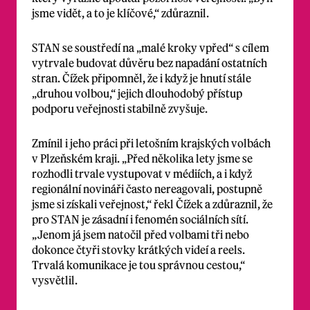
jsme vidět, a to je klíčové,“ zdůraznil.
STAN se soustředí na „malé kroky vpřed“ s cílem
vytrvale budovat důvěru bez napadání ostatních
stran. Čížek připomněl, že i když je hnutí stále
„druhou volbou,“ jejich dlouhodobý přístup
podporu veřejnosti stabilně zvyšuje.
Zmínil i jeho práci při letošním krajských volbách
v Plzeňském kraji. „Před několika lety jsme se
rozhodli trvale vystupovat v médiích, a i když
regionální novináři často nereagovali, postupně
jsme si získali veřejnost,“ řekl Čížek a zdůraznil, že
pro STAN je zásadní i fenomén sociálních sítí.
„Jenom já jsem natočil před volbami tři nebo
dokonce čtyři stovky krátkých videí a reels.
Trvalá komunikace je tou správnou cestou,“
vysvětlil.