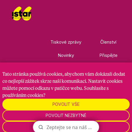
Tiskové zprávy
Členství
Novinky
Přispějte
Kontakty
Ke stažení
Tato stránka
používá cookies
, abychom vám dokázali dodat
co nejlepší zážitek skrze naší komunikaci. Nastavit cookies
můžete pomocí odkazu v patičce webu. Souhlasíte s
Nastavení cookies
GDPR
RSS kanál
používáním cookies?
POVOLIT VŠE
Zadavatel je hnutí Starostové a nezávislí, zpracovatel je
POVOLIT NEZBYTNÉ
Maven Strategy s.r.o., 2026
NASTAVENÍ