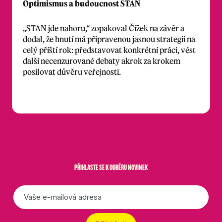
Optimismus a budoucnost STAN
„STAN jde nahoru,“ zopakoval Čížek na závěr a
dodal, že hnutí má připravenou jasnou strategii na
celý příští rok: představovat konkrétní práci, vést
další necenzurované debaty akrok za krokem
posilovat důvěru veřejnosti.
PŘIHLASTE SE K ODBĚRU NOVINEK
E-
mail
*