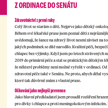
Z ORDINACE DO SENÁTU
Zdravotnictví z první ruky
Celý život se starám o děti. Nejprve jako dětský onkolo
Během své lékařské praxe jsem poznal děti z nejrůznějš
uvědomuji, že šance na zdravý život nesmí záviset na tom
jakých podmínek se dítě narodilo. Kvalitní péči, bezpečí
chlapec bez výjimky. Když jsem po letech strávených na
2019 do primární péče a stal se praktickým dětským lék
že některé problémy není možné vyřešit v ordinaci. Od
zdravotní péče také v Senátu. Ne proto, abych dělal vy
které tak důvěrně znám z vlastní praxe.
Očkování jako nejlepší prevence
Jako hlavní předkladatel jsem prosadil rozšíření hraz
pro dívky i chlapce a proti meningokokovým infekcím. Dí