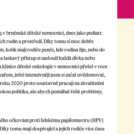
g v brněnské dětské nemocnici, dnes jako pediatr.
ích rodin a prostředí. Díky tomu si moc dobře
, kolik mají rodiče peněz, kde rodina žije, nebo do
 a laskavý přístup si zaslouží každá dívka nebo
 klinice dětské onkologie v nemocnici přešel v roce
ařem, ještě intenzivněji jsem si začal uvědomovat,
 roku 2020 proto soustavně pracuji na zkvalitnění
sokou politiku, ale abych pomáhal řešit problémy,
eného očkování proti lidskému papilomaviru (HPV)
ky tomu mají dospívající a jejich rodiče více času