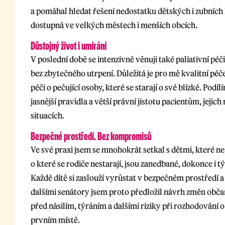
a pomáhal hledat řešení nedostatku dětských i zubních l
dostupná ve velkých městech i menších obcích.
Důstojný život i umírání
V poslední době se intenzivně věnuji také paliativní péč
bez zbytečného utrpení. Důležitá je pro mě kvalitní péče
péči o pečující osoby, které se starají o své blízké. Pod
jasnější pravidla a větší právní jistotu pacientům, jeji
situacích.
Bezpečné prostředí. Bez kompromisů
Ve své praxi jsem se mnohokrát setkal s dětmi, které ne
o které se rodiče nestarají, jsou zanedbané, dokonce i 
Každé dítě si zaslouží vyrůstat v bezpečném prostředí a
dalšími senátory jsem proto předložil návrh změn obča
před násilím, týráním a dalšími riziky při rozhodování o
prvním místě.