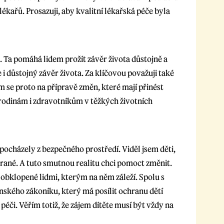
ékařů. Prosazuji, aby kvalitní lékařská péče byla
i. Ta pomáhá lidem prožít závěr života důstojně a
 i důstojný závěr života. Za klíčovou považuji také
ílím se proto na přípravě změn, které mají přinést
ch rodinám i zdravotníkům v těžkých životních
pocházely z bezpečného prostředí. Viděl jsem děti,
týrané. A tuto smutnou realitu chci pomoct změnit.
 obklopené lidmi, kterým na něm záleží. Spolu s
nského zákoníku, který má posílit ochranu dětí
 péči. Věřím totiž, že zájem dítěte musí být vždy na