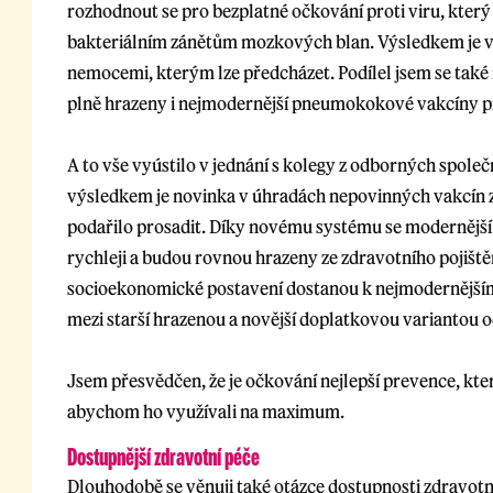
rozhodnout se pro bezplatné očkování proti viru, kte
bakteriálním zánětům mozkových blan. Výsledkem je vy
nemocemi, kterým lze předcházet. Podílel jsem se také 
plně hrazeny i nejmodernější pneumokokové vakcíny pr
A to vše vyústilo v jednání s kolegy z odborných společno
výsledkem je novinka v úhradách nepovinných vakcín z
podařilo prosadit. Díky novému systému se modernější 
rychleji a budou rovnou hrazeny ze zdravotního pojištěn
socioekonomické postavení dostanou k nejmodernější
mezi starší hrazenou a novější doplatkovou variantou 
Jsem přesvědčen, že je očkování nejlepší prevence, kter
abychom ho využívali na maximum.
Dostupnější zdravotní péče
Dlouhodobě se věnuji také otázce dostupnosti zdravotn