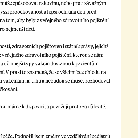
rý může způsobovat rakovinu, nebo proti závažným
šší proočkovanost a lepší ochrana dětí před
na tom, aby byly z veřejného zdravotního pojištění
o nejmenší děti.
stí, zdravotních pojišťoven i státní správy, jejichž
 veřejného zdravotního pojištění, kterou se nám
a účinnější typy vakcín dostanou k pacientům
í. V praxi to znamená, že se všichni bez ohledu na
m vakcínám na trhu a nebudou se muset rozhodovat
očkování.
ou máme k dispozici, a považuji proto za důležité,
í péče. Podpořil jsem změny ve vzdělávání pediatrů