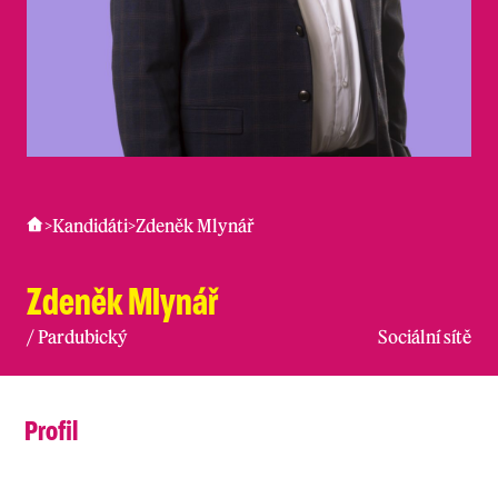
>
Kandidáti
>
Zdeněk Mlynář
Zdeněk Mlynář
/
Pardubický
Sociální sítě
Profil