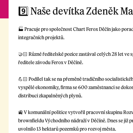
9️⃣ Naše devítka Zdeněk Ma
🏭 Pracuje pro společnost Chart Ferox Děčín jako porad
integračních projektů.
🤝🏻 Různé ředitelské pozice zastával celých 28 let ve 
ředitele závodu Ferox v Děčíně.
💪🏻 Podílel tak se na přeměně tradičního socialistick
vyspělé ekonomiky, firma se 600 zaměstnanci se dokonc
distribuci zkapalněných plynů.
🚉 V komunální politice vytvořil pracovní skupinu Rozvo
brownfieldu Východního nádraží v Děčíně. Dnes se již pr
uvolnilo 13 hektarů pozemků pro rozvoj města.