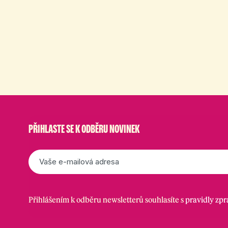
PŘIHLASTE SE K ODBĚRU NOVINEK
E-
mail
*
Přihlášením k odběru newsletterů souhlasíte s
pravidly zp