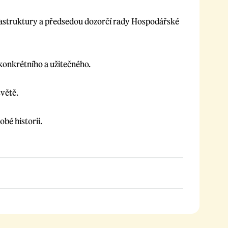
frastruktury a předsedou dozorčí rady Hospodářské
 konkrétního a užitečného.
světě.
bé historii.