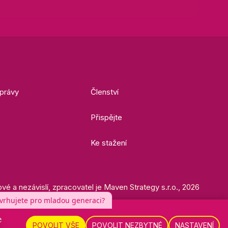
právy
Členství
Přispějte
Ke stažení
ové a nezávislí, zpracovatel je Maven Strategy s.r.o., 2026
e
POVOLIT VŠE
POVOLIT NEZBYTNÉ
NASTAVENÍ