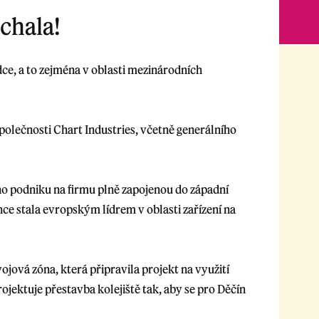
chala!
ce, a to zejména v oblasti mezinárodních
společnosti Chart Industries, včetně generálního
ého podniku na firmu plně zapojenou do západní
e stala evropským lídrem v oblasti zařízení na
jová zóna, která připravila projekt na využití
ojektuje přestavba kolejiště tak, aby se pro Děčín