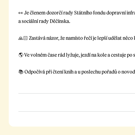
👀 Je členem dozorčí rady Státního fondu dopravní in
a sociální rady Děčínska.
🙏🏻 Zastává názor, že namísto řečí je lepší udělat něco
🌎 Ve volném čase rád lyžuje, jezdí na kole a cestuje po 
📚 Odpočívá při čtení knih a u poslechu pořadů o novodo