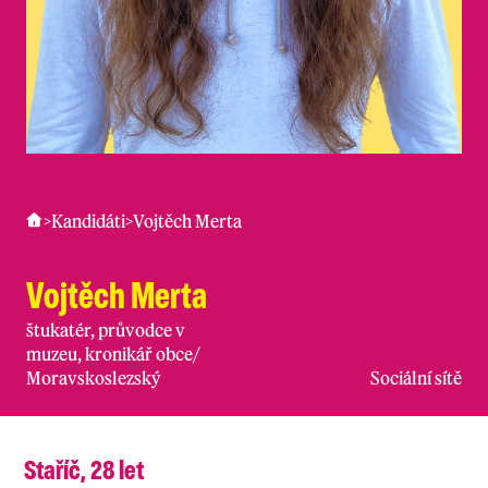
>
Kandidáti
>
Vojtěch Merta
Vojtěch Merta
štukatér, průvodce v
muzeu, kronikář obce
/
Moravskoslezský
Sociální sítě
Staříč, 28 let