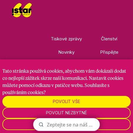
Tiskové zprávy
Členství
Novinky
Přispějte
Kontakty
Ke stažení
Tato stránka
používá cookies
, abychom vám dokázali dodat
co nejlepší zážitek skrze naší komunikaci. Nastavit cookies
můžete pomocí odkazu v patičce webu. Souhlasíte s
Nastavení cookies
GDPR
RSS kanál
používáním cookies?
POVOLIT VŠE
Zadavatel je hnutí Starostové a nezávislí, zpracovatel je
POVOLIT NEZBYTNÉ
Maven Strategy s.r.o., 2026
NASTAVENÍ