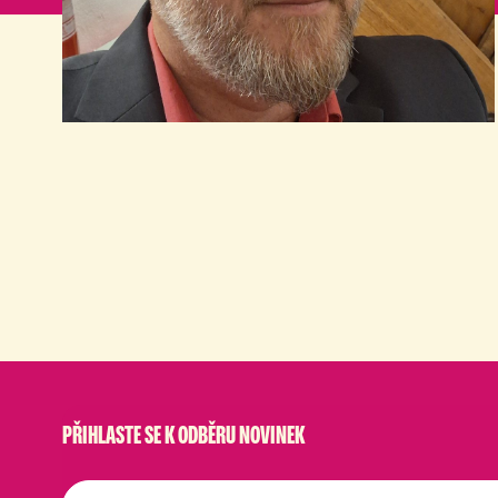
PŘIHLASTE SE K ODBĚRU NOVINEK
E-