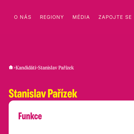
O NÁS
REGIONY
MÉDIA
ZAPOJTE SE
>
Kandidáti
>
Stanislav Pařízek
Stanislav Pařízek
člen Krajského výboru
/
Jihomoravský
Funkce