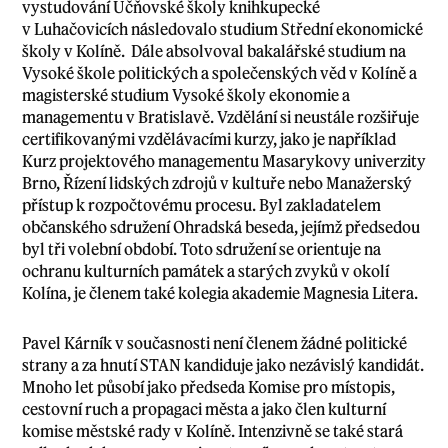
vystudování Učňovské školy knihkupecké
v Luhačovicích následovalo studium Střední ekonomické
školy v Kolíně. Dále absolvoval bakalářské studium na
Vysoké škole politických a společenských věd v Kolíně a
magisterské studium Vysoké školy ekonomie a
managementu v Bratislavě. Vzdělání si neustále rozšiřuje
certifikovanými vzdělávacími kurzy, jako je například
Kurz projektového managementu Masarykovy univerzity
Brno, Řízení lidských zdrojů v kultuře nebo Manažerský
přístup k rozpočtovému procesu. Byl zakladatelem
občanského sdružení Ohradská beseda, jejímž předsedou
byl tři volební období. Toto sdružení se orientuje na
ochranu kulturních památek a starých zvyků v okolí
Kolína, je členem také kolegia akademie Magnesia Litera.
Pavel Kárník v současnosti není členem žádné politické
strany a za hnutí STAN kandiduje jako nezávislý kandidát.
Mnoho let působí jako předseda Komise pro místopis,
cestovní ruch a propagaci města a jako člen kulturní
komise městské rady v Kolíně. Intenzivně se také stará