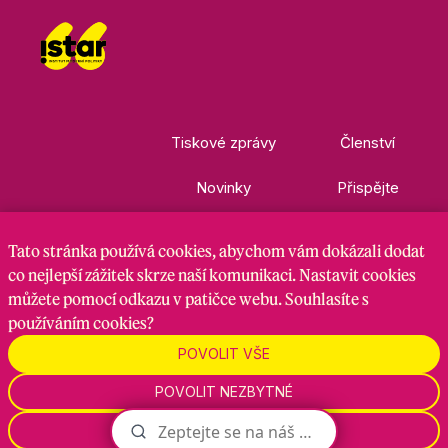
Tiskové zprávy
Členství
Novinky
Přispějte
Kontakty
Ke stažení
Tato stránka
používá cookies
, abychom vám dokázali dodat
co nejlepší zážitek skrze naší komunikaci. Nastavit cookies
můžete pomocí odkazu v patičce webu. Souhlasíte s
Nastavení cookies
GDPR
RSS kanál
používáním cookies?
POVOLIT VŠE
Zadavatel je hnutí Starostové a nezávislí, zpracovatel je
POVOLIT NEZBYTNÉ
Maven Strategy s.r.o., 2026
NASTAVENÍ