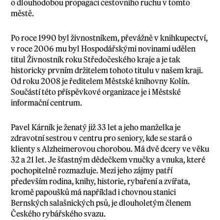
o dlouhodobou propagaci cestovního ruchu v tomto
městě.
Po roce 1990 byl živnostníkem, převážně v knihkupectví,
v roce 2006 mu byl Hospodářskými novinami udělen
titul Živnostník roku Středočeského kraje a je tak
historicky prvním držitelem tohoto titulu v našem kraji.
Od roku 2008 je ředitelem Městské knihovny Kolín.
Součástí této příspěvkové organizace je i Městské
informační centrum.
Pavel Kárník je ženatý již 33 let a jeho manželka je
zdravotní sestrou v centru pro seniory, kde se stará o
klienty s Alzheimerovou chorobou. Má dvě dcery ve věku
32 a 21 let. Je šťastným dědečkem vnučky a vnuka, které
pochopitelně rozmazluje. Mezi jeho zájmy patří
především rodina, knihy, historie, rybaření a zvířata,
kromě papoušků má například i chovnou stanici
Bernských salašnických psů, je dlouholetým členem
Českého rybářského svazu.