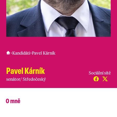
>
Kandidáti
>
Pavel Kárník
Pavel Kárník
Sociální sítě
senátor
/
Středočeský
O mně