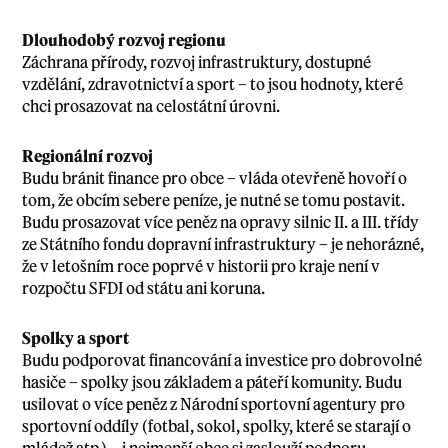
Dlouhodobý rozvoj regionu
Záchrana přírody, rozvoj infrastruktury, dostupné
vzdělání, zdravotnictví a sport – to jsou hodnoty, které
chci prosazovat na celostátní úrovni.
Regionální rozvoj
Budu bránit finance pro obce – vláda otevřeně hovoří o
tom, že obcím sebere peníze, je nutné se tomu postavit.
Budu prosazovat více peněz na opravy silnic II. a III. třídy
ze Státního fondu dopravní infrastruktury – je nehorázné,
že v letošním roce poprvé v historii pro kraje není v
rozpočtu SFDI od státu ani koruna.
Spolky a sport
Budu podporovat financování a investice pro dobrovolné
hasiče – spolky jsou základem a páteří komunity. Budu
usilovat o více peněz z Národní sportovní agentury pro
sportovní oddíly (fotbal, sokol, spolky, které se starají o
mládež atp.) – i nejmenší obce si zaslouží podporu.