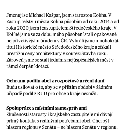
Jmenuji se Michael Kašpar, jsem starostou Kolína. V
Zastupitelstvu města Kolína působím od roku 2014 a od
roku 2020 jsem i zastupitelem Středočeského kraje. V
Kolíně jsme se za dobu mého působení stali opakovaně
nejpřívětivějším úřadem v ČR. Vyhráli jsme mnohokrát
titul Historické město Středočeského kraje a získali
prestižní ceny architektury v soutěži Stavba roku.
Zároveň jsme se stali jedním z nejúspěšnějších měst v
rámci čerpání dotací.
Ochrana podílu obcí z rozpočtové určení daní
Budu usilovat o to, aby se v příštím období v žádném
případě podíl z RUD pro obce a kraje nesnížil.
Spolupráce s místními samosprávami
Zkušenosti starosty i krajského zastupitele mi dávají
přímý kontakt s reálnými potřebami obcí. Chci být
hlasem regionu v Senátu – ne hlasem Senátu v regionu.