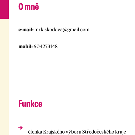
O mně
e-mail:
mrk.skodova@gmail.com
mobil:
604273148
Funkce
členka Krajského výboru Středočeského kraje