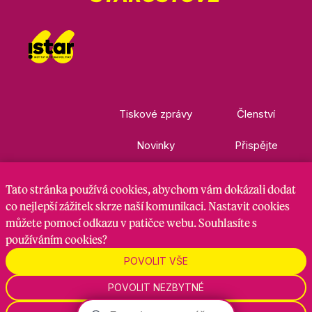
Tiskové zprávy
Členství
Novinky
Přispějte
Kontakty
Ke stažení
Tato stránka
používá cookies
, abychom vám dokázali dodat
co nejlepší zážitek skrze naší komunikaci. Nastavit cookies
můžete pomocí odkazu v patičce webu. Souhlasíte s
Nastavení cookies
GDPR
RSS kanál
používáním cookies?
POVOLIT VŠE
Zadavatel je hnutí Starostové a nezávislí, zpracovatel je
POVOLIT NEZBYTNÉ
Maven Strategy s.r.o., 2026