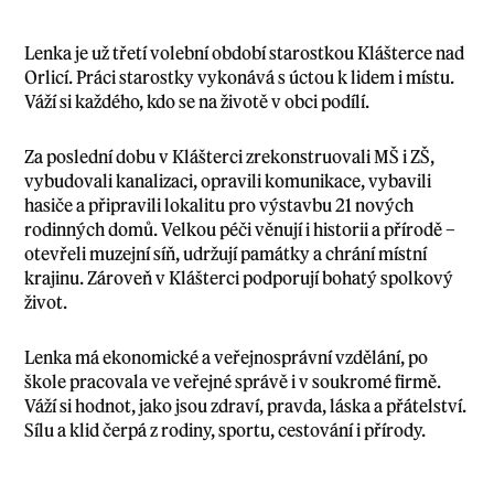
Lenka je už třetí volební období starostkou Klášterce nad
Orlicí. Práci starostky vykonává s úctou k lidem i místu.
Váží si každého, kdo se na životě v obci podílí.
Za poslední dobu v Klášterci zrekonstruovali MŠ i ZŠ,
vybudovali kanalizaci, opravili komunikace, vybavili
hasiče a připravili lokalitu pro výstavbu 21 nových
rodinných domů. Velkou péči věnují i historii a přírodě –
otevřeli muzejní síň, udržují památky a chrání místní
krajinu. Zároveň v Klášterci podporují bohatý spolkový
život.
Lenka má ekonomické a veřejnosprávní vzdělání, po
škole pracovala ve veřejné správě i v soukromé firmě.
Váží si hodnot, jako jsou zdraví, pravda, láska a přátelství.
Sílu a klid čerpá z rodiny, sportu, cestování i přírody.