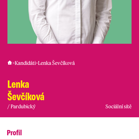
>
Kandidáti
>
Lenka Ševčíková
Lenka
Ševčíková
/
Pardubický
Sociální sítě
Profil