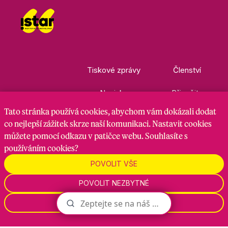
Tiskové zprávy
Členství
Novinky
Přispějte
Tato stránka
používá cookies
, abychom vám dokázali dodat
Kontakty
Ke stažení
co nejlepší zážitek skrze naší komunikaci. Nastavit cookies
můžete pomocí odkazu v patičce webu. Souhlasíte s
používáním cookies?
Nastavení cookies
GDPR
RSS kanál
POVOLIT VŠE
POVOLIT NEZBYTNÉ
Zadavatel je hnutí Starostové a nezávislí, zpracovatel je
Maven Strategy s.r.o., 2026
NASTAVENÍ