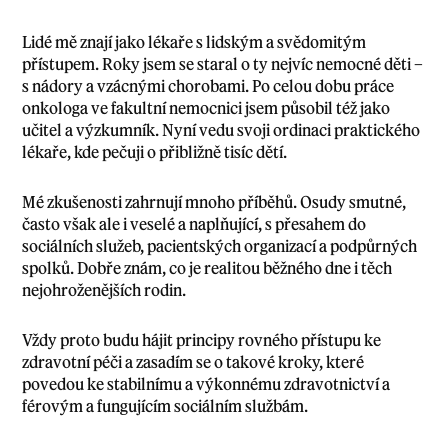
Lidé mě znají jako lékaře s lidským a svědomitým
přístupem. Roky jsem se staral o ty nejvíc nemocné děti –
s nádory a vzácnými chorobami. Po celou dobu práce
onkologa ve fakultní nemocnici jsem působil též jako
učitel a výzkumník. Nyní vedu svoji ordinaci praktického
lékaře, kde pečuji o přibližně tisíc dětí.
Mé zkušenosti zahrnují mnoho příběhů. Osudy smutné,
často však ale i veselé a naplňující, s přesahem do
sociálních služeb, pacientských organizací a podpůrných
spolků. Dobře znám, co je realitou běžného dne i těch
nejohroženějších rodin.
Vždy proto budu hájit principy rovného přístupu ke
zdravotní péči a zasadím se o takové kroky, které
povedou ke stabilnímu a výkonnému zdravotnictví a
férovým a fungujícím sociálním službám.