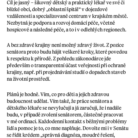
Cíl je jasný – šikovný dětský a praktický lékař ve své či
blízké obci, dobrý „oblastní špitál“ v dojezdové
vzdálenosti a specializované centrum v krajském městě.
Nezbytná je podpora a rozvoj domácí péče, včetně
hospicové a následné péče, a to i v odlehlých regionech.
A bez zdravé krajiny není možný zdravý život. Z pozice
senátora proto budu hájit veškeré kroky, které povedou
k respektu k přírodě. Z pohledu zákonodárce jde
především o transparentní účast veřejnosti při ochraně
krajiny, např. při projednávání studií o dopadech staveb
na životní prostředí.
Plánů je hodně. Vím, co pro děti a jejich zdravou
budoucnost udělat. Vím také, že práce senátora a
dětského lékaře se nevylučují a já zaručuji, že i nadále
budu, v případě zvolení senátorem, částečně pracovat
v mé ordinaci. Každodenní kontakt s běžnými problémy
lidí a pomoc je to, co mne naplňuje. Dovolte mi i v Senátu
se řídit krédem „správná diagnóza, moudré řešení,