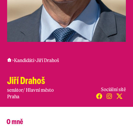
>
Kandidáti
>
Jiří Drahoš
Jiří Drahoš
Sociální sítě
senátor
/
Hlavní město
Praha
O mně