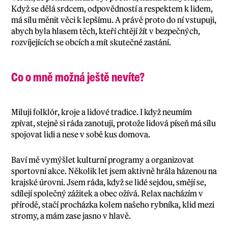
Když se dělá srdcem, odpovědností a respektem k lidem,
má sílu měnit věci k lepšímu. A právě proto do ní vstupuji,
abych byla hlasem těch, kteří chtějí žít v bezpečných,
rozvíjejících se obcích a mít skutečné zastání.
Co o mně možná ještě nevíte?
Miluji folklór, kroje a lidové tradice. I když neumím
zpívat, stejně si ráda zanotuji, protože lidová píseň má sílu
spojovat lidi a nese v sobě kus domova.
Baví mě vymýšlet kulturní programy a organizovat
sportovní akce. Několik let jsem aktivně hrála házenou na
krajské úrovni. Jsem ráda, když se lidé sejdou, smějí se,
sdílejí společný zážitek a obec ožívá. Relax nacházím v
přírodě, stačí procházka kolem našeho rybníka, klid mezi
stromy, a mám zase jasno v hlavě.