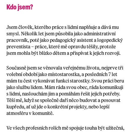
Kdo jsem?
Jsem člověk, kterého práce s lidmi naplňuje a dává mu
smysl. Několik let jsem působila jako administrativní
pracovník, poté jako pedagogický asistent a logopedický
preventista – práce, které mě opravdu těšily, protože
jsem mohla být blízko dětem a přispívat k jejich rozvoji.
Současně jsem se věnovala veřejnému životu, nejprve tři
volební období jako místostarostka, a posledních 7 let
mám tu čest vykonávat funkci starostky. Svou práci beru
jako službu lidem. Mám ráda svou obec, ráda komunikuji
s lidmi, naslouchám jim a pomáhám řešit jejich potřeby.
Těší mě, když se společně daří něco budovat a posouvat
kupředu, ať už jde o konkrétní projekty, nebo lepší
atmosféru v komunitě.
Ve všech profesních rolích mě spojuje touha být užitečná,