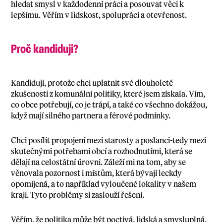
hledat smysl v každodenní práci a posouvat věci k
lepšímu. Věřím v lidskost, spolupráci a otevřenost.
Proč kandiduji?
Kandiduji, protože chci uplatnit své dlouholeté
zkušenosti z komunální politiky, které jsem získala. Vím,
co obce potřebují, co je trápí, a také co všechno dokážou,
když mají silného partnera a férové podmínky.
Chci posílit propojení mezi starosty a poslanci-tedy mezi
skutečnými potřebami obcí a rozhodnutími, která se
dělají na celostátní úrovni. Záleží mi na tom, aby se
věnovala pozornost i místům, která bývají leckdy
opomíjená, a to například vyloučené lokality v našem
kraji. Tyto problémy si zaslouží řešení.
Věřím, že politika může být poctivá, lidská a smysluplná.