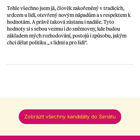
Tohle všechno jsem já, člověk zakořeněný v tradicích,
srdcem u lidí, otevřený novým nápadům a s respektem k
hodnotám. A právě taková zůstanu i nadále. Tyto
hodnoty si s sebou vezmu i do sněmovny, kde budou
základem mých rozhodování, postojů i způsobu, jakým
chci dělat politiku „ s lidmi a pro lidi“.
Zobrazit všechny kandidáty do Senátu